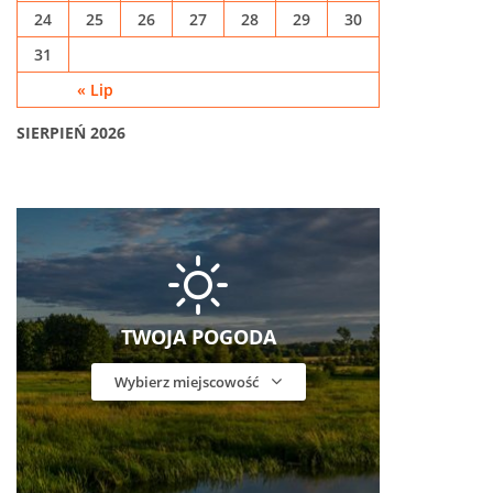
24
25
26
27
28
29
30
31
« Lip
SIERPIEŃ 2026
TWOJA POGODA
Wybierz miejscowość