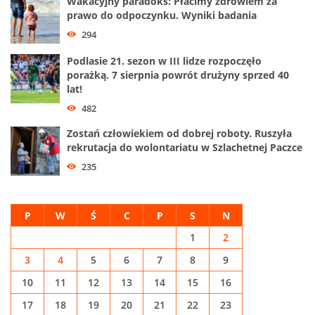
Wakacyjny paradoks: Płacimy zdrowiem za
prawo do odpoczynku. Wyniki badania
294
Podlasie 21. sezon w III lidze rozpoczęło
porażką. 7 sierpnia powrót drużyny sprzed 40
lat!
482
Zostań człowiekiem od dobrej roboty. Ruszyła
rekrutacja do wolontariatu w Szlachetnej Paczce
235
P
W
Ś
C
P
S
N
1
2
3
4
5
6
7
8
9
10
11
12
13
14
15
16
17
18
19
20
21
22
23