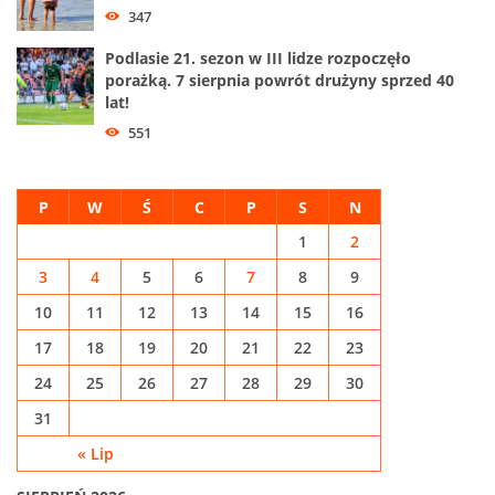
347
Podlasie 21. sezon w III lidze rozpoczęło
porażką. 7 sierpnia powrót drużyny sprzed 40
lat!
551
P
W
Ś
C
P
S
N
1
2
3
4
5
6
7
8
9
10
11
12
13
14
15
16
17
18
19
20
21
22
23
24
25
26
27
28
29
30
31
« Lip