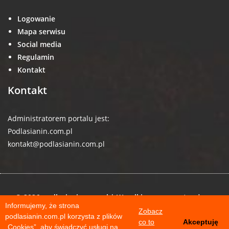
Logowanie
Mapa serwisu
Social media
Regulamin
Kontakt
Kontakt
Administratorem portalu jest:
Podlasianin.com.pl
kontakt@podlasianin.com.pl
© 2026 podlasianin.com.pl | Wszelkie prawa zastrzeżone
Informujemy, że strona
Zobacz
podlasianin.com.pl korzysta z plików
co to
Akceptuję
„Cookies”, aby świadczyć usługi na