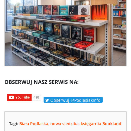
OBSERWUJ NASZ SERWIS NA:
Obserwuj @PodlasiakInfo
Tagi:
Biała Podlaska
,
nowa siedziba
,
księgarnia Bookland