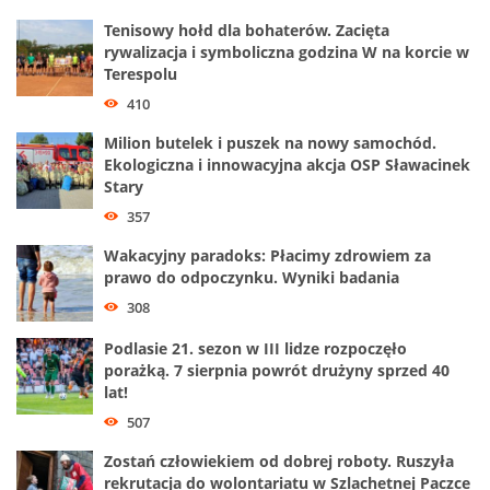
Tenisowy hołd dla bohaterów. Zacięta
rywalizacja i symboliczna godzina W na korcie w
Terespolu
410
Milion butelek i puszek na nowy samochód.
Ekologiczna i innowacyjna akcja OSP Sławacinek
Stary
357
Wakacyjny paradoks: Płacimy zdrowiem za
prawo do odpoczynku. Wyniki badania
308
Podlasie 21. sezon w III lidze rozpoczęło
porażką. 7 sierpnia powrót drużyny sprzed 40
lat!
507
Zostań człowiekiem od dobrej roboty. Ruszyła
rekrutacja do wolontariatu w Szlachetnej Paczce