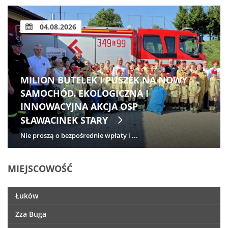
04.08.2026
MILION BUTELEK I PUSZEK NA NOWY
SAMOCHÓD. EKOLOGICZNA I
INNOWACYJNA AKCJA OSP
SŁAWACINEK STARY
Nie proszą o bezpośrednie wpłaty i ...
MIEJSCOWOŚĆ
Łuków
Zza Buga