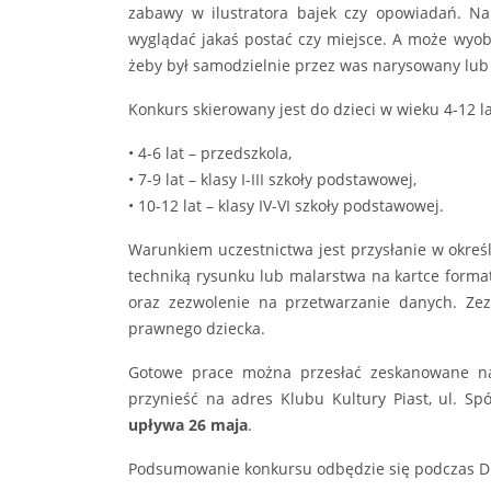
zabawy w ilustratora bajek czy opowiadań. N
wyglądać jakaś postać czy miejsce. A może wyob
żeby był samodzielnie przez was narysowany lu
Konkurs skierowany jest do dzieci w wieku 4-12 l
• 4-6 lat – przedszkola,
• 7-9 lat – klasy I-III szkoły podstawowej,
• 10-12 lat – klasy IV-VI szkoły podstawowej.
Warunkiem uczestnictwa jest przysłanie w okreś
techniką rysunku lub malarstwa na kartce formatu
oraz zezwolenie na przetwarzanie danych. Ze
prawnego dziecka.
Gotowe prace można przesłać zeskanowane n
przynieść na adres Klubu Kultury Piast, ul. Spó
upływa 26 maja
.
Podsumowanie konkursu odbędzie się podczas Dni