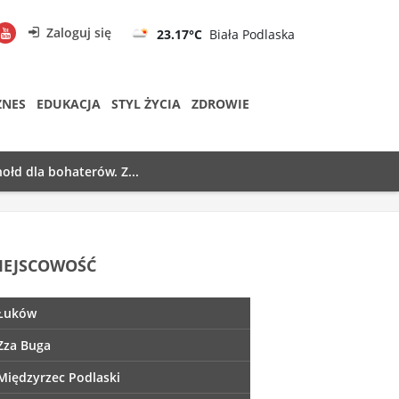
Zaloguj się
23.17°C
Biała Podlaska
ZNES
EDUKACJA
STYL ŻYCIA
ZDROWIE
ołd dla bohaterów. Z...
IEJSCOWOŚĆ
Łuków
Zza Buga
Międzyrzec Podlaski