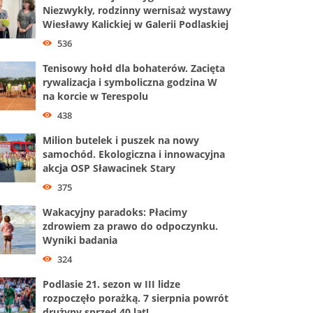
Niezwykły, rodzinny wernisaż wystawy
Wiesławy Kalickiej w Galerii Podlaskiej
536
Tenisowy hołd dla bohaterów. Zacięta
rywalizacja i symboliczna godzina W
na korcie w Terespolu
438
Milion butelek i puszek na nowy
samochód. Ekologiczna i innowacyjna
akcja OSP Sławacinek Stary
375
Wakacyjny paradoks: Płacimy
zdrowiem za prawo do odpoczynku.
Wyniki badania
324
Podlasie 21. sezon w III lidze
rozpoczęło porażką. 7 sierpnia powrót
drużyny sprzed 40 lat!