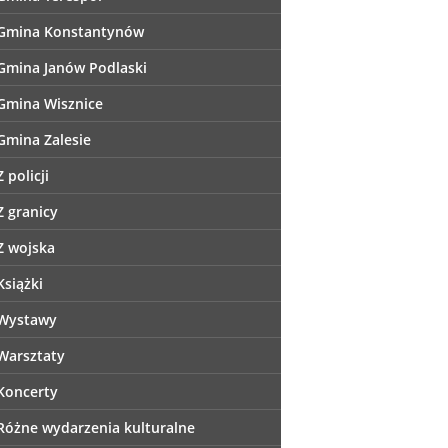
Gmina Konstantynów
Gmina Janów Podlaski
Gmina Wisznice
Gmina Zalesie
Z policji
Z granicy
Z wojska
Książki
Wystawy
Warsztaty
Koncerty
Różne wydarzenia kulturalne