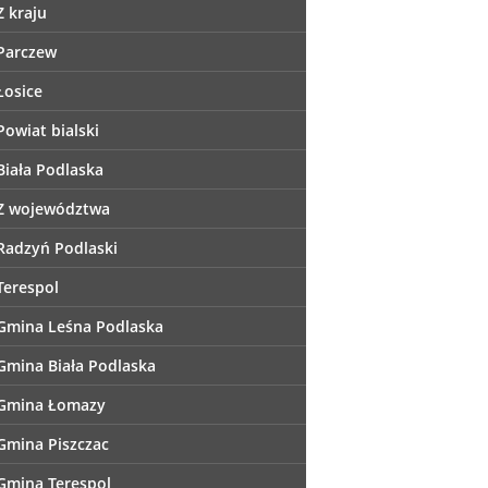
Z kraju
Parczew
Łosice
Powiat bialski
Biała Podlaska
Z województwa
Radzyń Podlaski
Terespol
Gmina Leśna Podlaska
Gmina Biała Podlaska
Gmina Łomazy
Gmina Piszczac
Gmina Terespol