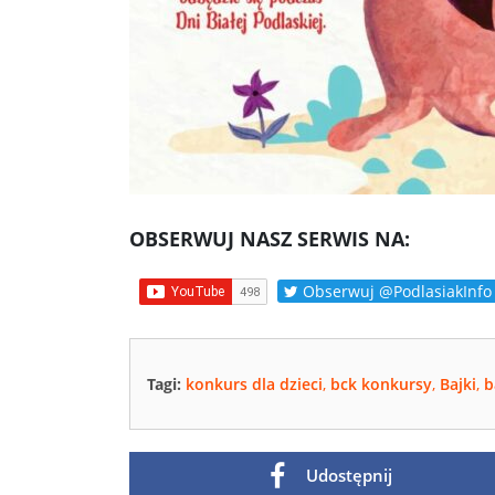
OBSERWUJ NASZ SERWIS NA:
Obserwuj @PodlasiakInfo
Tagi:
konkurs dla dzieci
,
bck konkursy
,
Bajki
,
b
Udostępnij