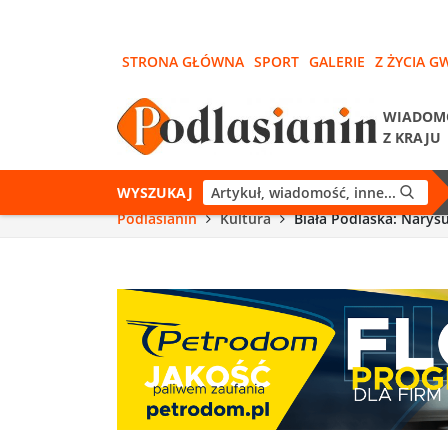
STRONA GŁÓWNA
SPORT
GALERIE
Z ŻYCIA G
WIADOM
Z KRAJU
WYSZUKAJ
Podlasianin
Kultura
Biała Podlaska: Narys