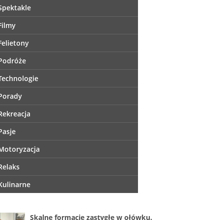
Spektakle
Filmy
Felietony
Podróże
Technologie
Porady
Rekreacja
Pasje
Motoryzacja
Relaks
Kulinarne
Skalne formacje zastygłe w ołówku.