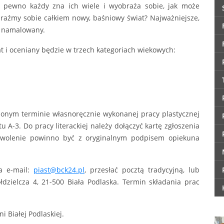
a pewno każdy zna ich wiele i wyobraża sobie, jak może
raźmy sobie całkiem nowy, baśniowy świat? Najważniejsze,
b namalowany.
at i oceniany będzie w trzech kategoriach wiekowych:
lonym terminie własnoręcznie wykonanej pracy plastycznej
 A-3. Do pracy literackiej należy dołączyć kartę zgłoszenia
zwolenie powinno być z oryginalnym podpisem opiekuna
a e-mail:
piast@bck24.pl
, przesłać pocztą tradycyjną, lub
łdzielcza 4, 21-500 Biała Podlaska. Termin składania prac
 Białej Podlaskiej.