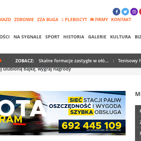
WIAZD
ZDROWIE
ZZA BUGA
PLEBISCYT
FIRMY
KONTAKT
OŚCI
NA SYGNALE
SPORT
HISTORIA
GALERIE
KULTURA
BI
ZOBACZ:
Skalne formacje zastygłe w ołó...
Tenisowy h
uj ulubioną bajkę, wygraj nagrody
M