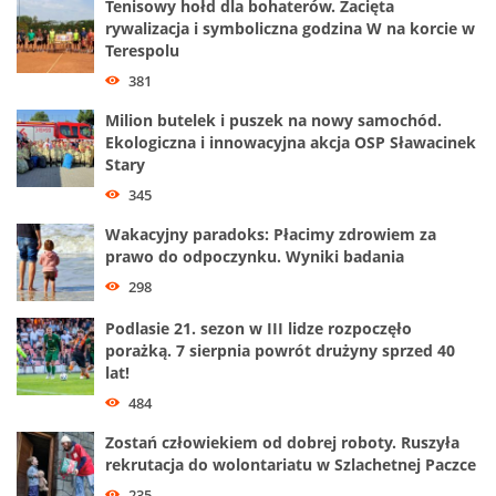
Tenisowy hołd dla bohaterów. Zacięta
rywalizacja i symboliczna godzina W na korcie w
Terespolu
381
Milion butelek i puszek na nowy samochód.
Ekologiczna i innowacyjna akcja OSP Sławacinek
Stary
345
Wakacyjny paradoks: Płacimy zdrowiem za
prawo do odpoczynku. Wyniki badania
298
Podlasie 21. sezon w III lidze rozpoczęło
porażką. 7 sierpnia powrót drużyny sprzed 40
lat!
484
Zostań człowiekiem od dobrej roboty. Ruszyła
rekrutacja do wolontariatu w Szlachetnej Paczce
235