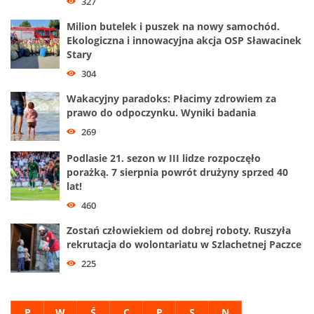
327
Milion butelek i puszek na nowy samochód.
Ekologiczna i innowacyjna akcja OSP Sławacinek
Stary
304
Wakacyjny paradoks: Płacimy zdrowiem za
prawo do odpoczynku. Wyniki badania
269
Podlasie 21. sezon w III lidze rozpoczęło
porażką. 7 sierpnia powrót drużyny sprzed 40
lat!
460
Zostań człowiekiem od dobrej roboty. Ruszyła
rekrutacja do wolontariatu w Szlachetnej Paczce
225
P
W
Ś
C
P
S
N