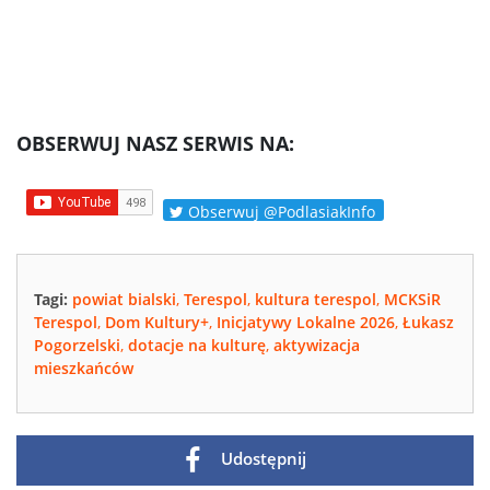
OBSERWUJ NASZ SERWIS NA:
Obserwuj @PodlasiakInfo
Tagi:
powiat bialski
,
Terespol
,
kultura terespol
,
MCKSiR
Terespol
,
Dom Kultury+
,
Inicjatywy Lokalne 2026
,
Łukasz
Pogorzelski
,
dotacje na kulturę
,
aktywizacja
mieszkańców
Udostępnij