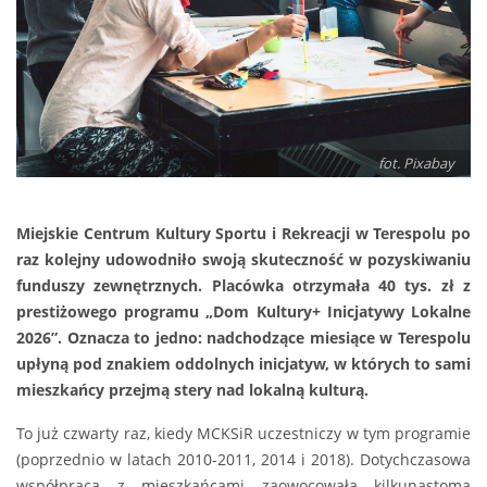
fot. Pixabay
Miejskie Centrum Kultury Sportu i Rekreacji w Terespolu po
raz kolejny udowodniło swoją skuteczność w pozyskiwaniu
funduszy zewnętrznych. Placówka otrzymała 40 tys. zł z
prestiżowego programu „Dom Kultury+ Inicjatywy Lokalne
2026”. Oznacza to jedno: nadchodzące miesiące w Terespolu
upłyną pod znakiem oddolnych inicjatyw, w których to sami
mieszkańcy przejmą stery nad lokalną kulturą.
To już czwarty raz, kiedy MCKSiR uczestniczy w tym programie
(poprzednio w latach 2010-2011, 2014 i 2018). Dotychczasowa
współpraca z mieszkańcami zaowocowała kilkunastoma