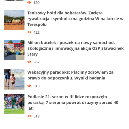
130
Tenisowy hołd dla bohaterów. Zacięta
rywalizacja i symboliczna godzina W na korcie w
Terespolu
422
Milion butelek i puszek na nowy samochód.
Ekologiczna i innowacyjna akcja OSP Sławacinek
Stary
362
Wakacyjny paradoks: Płacimy zdrowiem za
prawo do odpoczynku. Wyniki badania
313
Podlasie 21. sezon w III lidze rozpoczęło
porażką. 7 sierpnia powrót drużyny sprzed 40
lat!
518