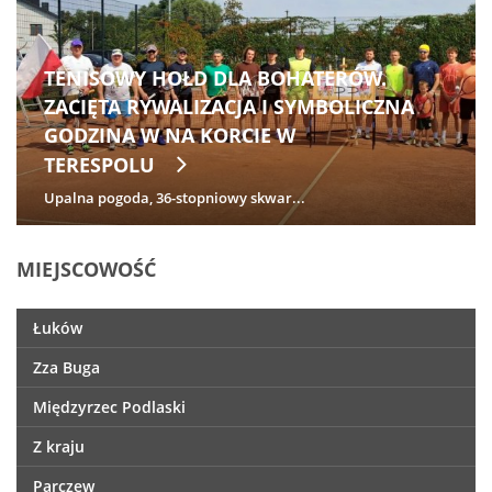
TENISOWY HOŁD DLA BOHATERÓW.
ZACIĘTA RYWALIZACJA I SYMBOLICZNA
GODZINA W NA KORCIE W
TERESPOLU
Upalna pogoda, 36-stopniowy skwar...
MIEJSCOWOŚĆ
Łuków
Zza Buga
Międzyrzec Podlaski
Z kraju
Parczew