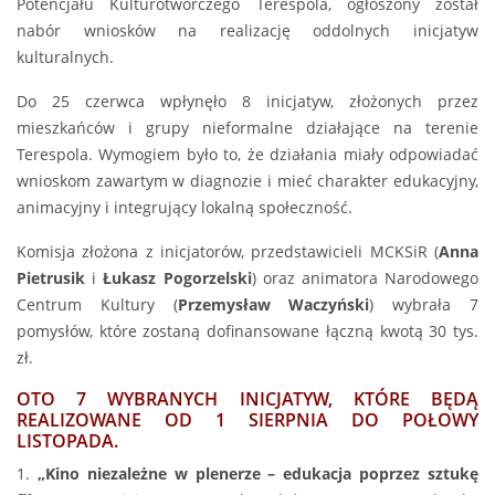
Potencjału Kulturotwórczego Terespola, ogłoszony został
nabór wniosków na realizację oddolnych inicjatyw
kulturalnych.
Do 25 czerwca wpłynęło 8 inicjatyw, złożonych przez
mieszkańców i grupy nieformalne działające na terenie
Terespola. Wymogiem było to, że działania miały odpowiadać
wnioskom zawartym w diagnozie i mieć charakter edukacyjny,
animacyjny i integrujący lokalną społeczność.
Komisja złożona z inicjatorów, przedstawicieli MCKSiR (
Anna
Pietrusik
i
Łukasz Pogorzelski
) oraz animatora Narodowego
Centrum Kultury (
Przemysław Waczyński
) wybrała 7
pomysłów, które zostaną dofinansowane łączną kwotą 30 tys.
zł.
OTO 7 WYBRANYCH INICJATYW, KTÓRE BĘDĄ
REALIZOWANE OD 1 SIERPNIA DO POŁOWY
LISTOPADA.
1.
„Kino niezależne w plenerze – edukacja poprzez sztukę