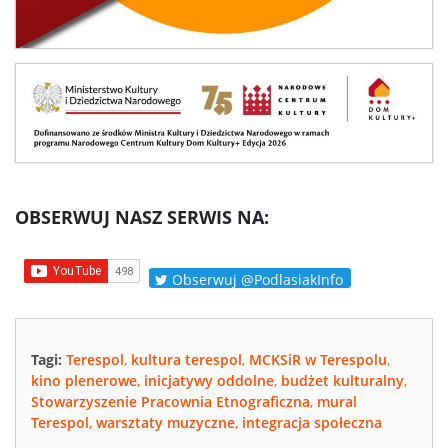
OBSERWUJ NASZ SERWIS NA:
Obserwuj @PodlasiakInfo
Tagi:
Terespol
,
kultura terespol
,
MCKSiR w Terespolu
,
kino plenerowe
,
inicjatywy oddolne
,
budżet kulturalny
,
Stowarzyszenie Pracownia Etnograficzna
,
mural
Terespol
,
warsztaty muzyczne
,
integracja społeczna