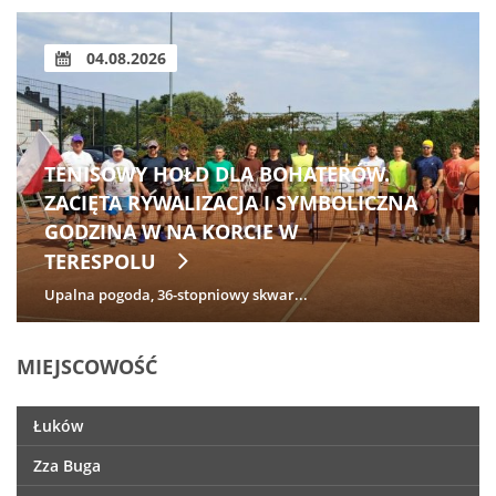
04.08.2026
TENISOWY HOŁD DLA BOHATERÓW.
ZACIĘTA RYWALIZACJA I SYMBOLICZNA
GODZINA W NA KORCIE W
TERESPOLU
Upalna pogoda, 36-stopniowy skwar...
MIEJSCOWOŚĆ
Łuków
Zza Buga