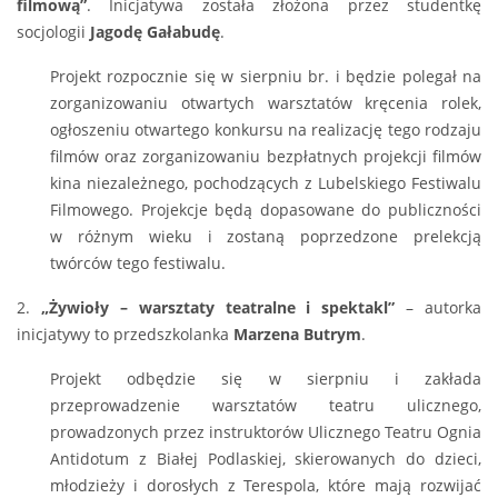
filmową”
. Inicjatywa została złożona przez studentkę
socjologii
Jagodę Gałabudę
.
Projekt rozpocznie się w sierpniu br. i będzie polegał na
zorganizowaniu otwartych warsztatów kręcenia rolek,
ogłoszeniu otwartego konkursu na realizację tego rodzaju
filmów oraz zorganizowaniu bezpłatnych projekcji filmów
kina niezależnego, pochodzących z Lubelskiego Festiwalu
Filmowego. Projekcje będą dopasowane do publiczności
w różnym wieku i zostaną poprzedzone prelekcją
twórców tego festiwalu.
2.
„Żywioły – warsztaty teatralne i spektakl”
– autorka
inicjatywy to przedszkolanka
Marzena Butrym
.
Projekt odbędzie się w sierpniu i zakłada
przeprowadzenie warsztatów teatru ulicznego,
prowadzonych przez instruktorów Ulicznego Teatru Ognia
Antidotum z Białej Podlaskiej, skierowanych do dzieci,
młodzieży i dorosłych z Terespola, które mają rozwijać