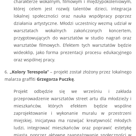
charakterze wokalnym, filmowym i międzypokoleniowym,
której celem jest rozwój talentów dzieci, integracja
lokalnej społeczności oraz nauka współpracy poprzez
działania artystyczne. Młodzi uczestnicy wezmą udział w
warsztatach wokalnych zakończonych koncertem,
przygotowujących do warsztatów w studio nagrań oraz
warsztatów filmowych. Efektem tych warsztatów będzie
wideoklip, jako forma prezentacji procesu edukacyjnego
oraz wspólnej pracy.
6.
„Kolory Terespola”
– projekt został złożony przez lokalnego
malarza graffiti
Grzegorza Puczkę
.
Projekt odbędzie się we wrześniu i zakłada
przeprowadzenie warsztatów street artu dla młodzieży i
mieszkańców, których efektem będzie wspólne
zaprojektowanie i wykonanie muralu w przestrzeni
miejskiej. Inicjatywa ma rozwijać kreatywność młodych
ludzi, integrować mieszkańców oraz poprawić estetykę
miasta, poprzez aktywne zaangażowanie społeczności w