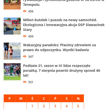
Terespolu
456
Milion butelek i puszek na nowy samochód.
Ekologiczna i innowacyjna akcja OSP Sławacinek
Stary
459
Wakacyjny paradoks: Płacimy zdrowiem za
prawo do odpoczynku. Wyniki badania
347
Podlasie 21. sezon w III lidze rozpoczęło
porażką. 7 sierpnia powrót drużyny sprzed 40
lat!
551
P
W
Ś
C
P
S
N
1
2
3
4
5