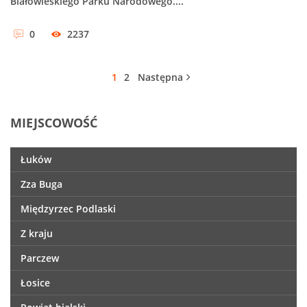
Białowieskiego Parku Narodowego....
0
2237
1
2
Następna
MIEJSCOWOŚĆ
Łuków
Zza Buga
Międzyrzec Podlaski
Z kraju
Parczew
Łosice