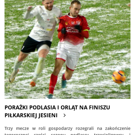
PORAŻKI PODLASIA I ORLĄT NA FINISZU
PIŁKARSKIEJ JESIENI
Trzy mecze w roli gospodarzy rozegrali na zakończenie
tegorocznej części sezonu podlascy trzecioligowcy, i