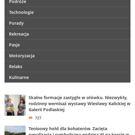
Podróże
Technologie
Porady
Rekreacja
Pasje
Motoryzacja
Relaks
Kulinarne
Skalne formacje zastygłe w ołówku. Niezwykły,
rodzinny wernisaż wystawy Wiesławy Kalickiej w
Galerii Podlaskiej
727
Tenisowy hołd dla bohaterów. Zacięta
rywalizacja i symboliczna godzina W na korcie w