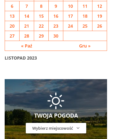
6
7
8
9
10
11
12
13
14
15
16
17
18
19
20
21
22
23
24
25
26
27
28
29
30
« Paź
Gru »
LISTOPAD 2023
TWOJA POGODA
Wybierz miejscowość