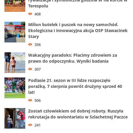
Terespolu
408
Milion butelek i puszek na nowy samochód.
Ekologiczna i innowacyjna akcja OSP Sławacinek
Stary
356
Wakacyjny paradoks: Płacimy zdrowiem za
prawo do odpoczynku. Wyniki badania
307
Podlasie 21. sezon w III lidze rozpoczęło
porażką. 7 sierpnia powrót drużyny sprzed 40
lat!
506
Zostań człowiekiem od dobrej roboty. Ruszyła
rekrutacja do wolontariatu w Szlachetnej Paczce
241