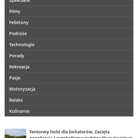
Spektakle
Filmy
Felietony
Podróże
Technologie
Porady
Rekreacja
Pasje
Motoryzacja
Relaks
Kulinarne
Tenisowy hołd dla bohaterów. Zacięta
rywalizacja i symboliczna godzina W na korcie w