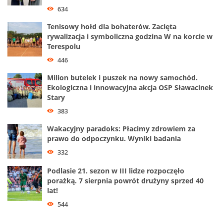
634
Tenisowy hołd dla bohaterów. Zacięta
rywalizacja i symboliczna godzina W na korcie w
Terespolu
446
Milion butelek i puszek na nowy samochód.
Ekologiczna i innowacyjna akcja OSP Sławacinek
Stary
383
Wakacyjny paradoks: Płacimy zdrowiem za
prawo do odpoczynku. Wyniki badania
332
Podlasie 21. sezon w III lidze rozpoczęło
porażką. 7 sierpnia powrót drużyny sprzed 40
lat!
544