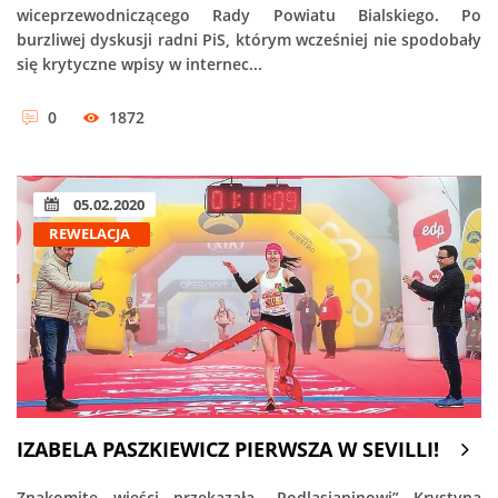
wiceprzewodniczącego Rady Powiatu Bialskiego. Po
burzliwej dyskusji radni PiS, którym wcześniej nie spodobały
się krytyczne wpisy w internec...
0
1872
05.02.2020
REWELACJA
IZABELA PASZKIEWICZ PIERWSZA W SEVILLI!
Znakomite wieści przekazała „Podlasianinowi” Krystyna