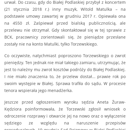
urwał. Do czasu, gdy do Białej Podlaskiej przybył z koncertem
(21 stycznia 2018 r.) inny muzyk, Witold Matulka – na
podstawie umowy zawartej w grudniu 2017 r. Opiewała ona
na 4550 zł. Zaśpiewał przed bialską publicznością, ale
przelewu nie otrzymał. Gdy skontaktował się w tej sprawie z
BCK, pracownicy zorientowali się, że pieniądze przesłane
zostały nie na konto Matulki, tylko Torzewskiego.
Co oczywiste, natychmiast poproszono Torzewskiego o zwrot
pieniędzy. Ten jednak nie miał takiego zamiaru, utrzymując, że
jest to należny mu zwrot kosztów podróży do Białej Podlaskiej.
I nie miało znaczenia to, że przelew dostał... prawie rok po
swoim występie w Białej. Sprawa trafiła do sądu. W procesie
tenora wspierała jego menadżerka.
Jeszcze przed ogłoszeniem wyroku sędzia Aneta Żuraw-
Kędziora poinformowała, że Torzewski zgłosił wniosek o
odroczenie rozprawy i otwarcie jej na nowo oraz o wyłączenie
sędziego ze względu na naruszenie przepisów
proceduralnych. 19 grudnia Sąd Rejonowy w Białej Podlaskiej