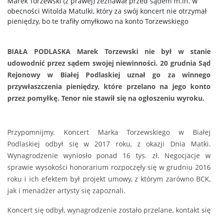
Marek Torzewski (z prawej) zeznawał przed sądem m.in. w
obecności Witolda Matulki, który za swój koncert nie otrzymał
pieniędzy, bo te trafiły omyłkowo na konto Torzewskiego
BIAŁA PODLASKA Marek Torzewski nie był w stanie
udowodnić przez sądem swojej niewinności. 20 grudnia Sąd
Rejonowy w Białej Podlaskiej uznał go za winnego
przywłaszczenia pieniędzy, które przelano na jego konto
przez pomyłkę. Tenor nie stawił się na ogłoszeniu wyroku.
Przypomnijmy. Koncert Marka Torzewskiego w Białej
Podlaskiej odbył się w 2017 roku, z okazji Dnia Matki.
Wynagrodzenie wyniosło ponad 16 tys. zł. Negocjacje w
sprawie wysokości honorarium rozpoczęły się w grudniu 2016
roku i ich efektem był projekt umowy, z którym zarówno BCK,
jak i menadżer artysty się zapoznali.
Koncert się odbył, wynagrodzenie zostało przelane, kontakt się