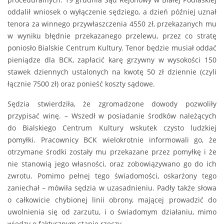
oddalił wniosek o wyłączenie sędziego, a dzień później uznał
tenora za winnego przywłaszczenia 4550 zł, przekazanych mu
w wyniku błędnie przekazanego przelewu, przez co stratę
poniosło Bialskie Centrum Kultury. Tenor będzie musiał oddać
pieniądze dla BCK, zapłacić karę grzywny w wysokości 150
stawek dziennych ustalonych na kwotę 50 zł dziennie (czyli
łącznie 7500 zł) oraz ponieść koszty sądowe.
Sędzia stwierdziła, że zgromadzone dowody pozwoliły
przypisać winę. – Wszedł w posiadanie środków należących
do Bialskiego Centrum Kultury wskutek czysto ludzkiej
pomyłki. Pracownicy BCK wielokrotnie informowali go, że
otrzymane środki zostały mu przekazane przez pomyłkę i że
nie stanowią jego własności, oraz zobowiązywano go do ich
zwrotu. Pomimo pełnej tego świadomości, oskarżony tego
zaniechał – mówiła sędzia w uzasadnieniu. Padły także słowa
o całkowicie chybionej linii obrony, mającej prowadzić do
uwolnienia się od zarzutu, i o świadomym działaniu, mimo
wiedzy o faktycznym stanie rzeczy.