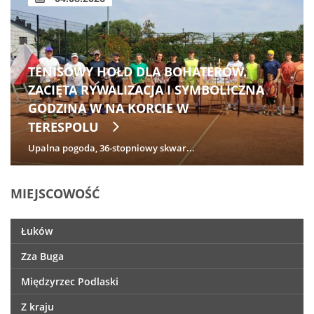
TENISOWY HOŁD DLA BOHATERÓW.
ZACIĘTA RYWALIZACJA I SYMBOLICZNA
GODZINA W NA KORCIE W
TERESPOLU
Upalna pogoda, 36-stopniowy skwar...
MIEJSCOWOŚĆ
Łuków
Zza Buga
Międzyrzec Podlaski
Z kraju