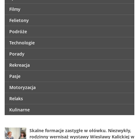
Filmy
Felietony
Podróże
Technologie
Porady
Rekreacja
Pasje
Motoryzacja
Relaks
Kulinarne
Skalne formacje zastygłe w ołówku. Niezwykły,
rodzinny wernisaż wystawy Wiesławy Kalickiej w