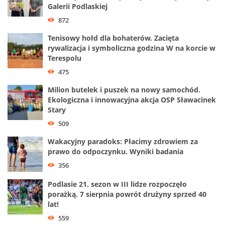
Galerii Podlaskiej
872
Tenisowy hołd dla bohaterów. Zacięta
rywalizacja i symboliczna godzina W na korcie w
Terespolu
475
Milion butelek i puszek na nowy samochód.
Ekologiczna i innowacyjna akcja OSP Sławacinek
Stary
509
Wakacyjny paradoks: Płacimy zdrowiem za
prawo do odpoczynku. Wyniki badania
356
Podlasie 21. sezon w III lidze rozpoczęło
porażką. 7 sierpnia powrót drużyny sprzed 40
lat!
559