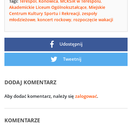
Tagi:
Terespol
,
Konowica
,
MCKSiR w Terespolu
,
Akademickie Liceum Ogólnokształcące
,
Miejskie
Centrum Kultury Sportu i Rekreacji
,
zespoły
młodzieżowe
,
koncert rockowy
,
rozpoczęcie wakacji
Udostępnij
Tweetnij
DODAJ KOMENTARZ
Aby dodać komentarz, należy się
zalogować
.
KOMENTARZE