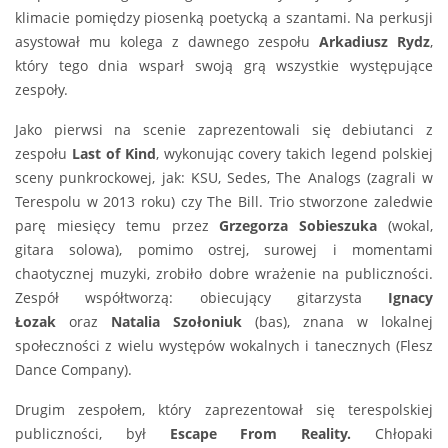
klimacie pomiędzy piosenką poetycką a szantami. Na perkusji
asystował mu kolega z dawnego zespołu
Arkadiusz Rydz
,
który tego dnia wsparł swoją grą wszystkie występujące
zespoły.
Jako pierwsi na scenie zaprezentowali się debiutanci z
zespołu
Last of Kind
, wykonując covery takich legend polskiej
sceny punkrockowej, jak: KSU, Sedes, The Analogs (zagrali w
Terespolu w 2013 roku) czy The Bill. Trio stworzone zaledwie
parę miesięcy temu przez
Grzegorza Sobieszuka
(wokal,
gitara solowa), pomimo ostrej, surowej i momentami
chaotycznej muzyki, zrobiło dobre wrażenie na publiczności.
Zespół współtworzą: obiecujący gitarzysta
Ignacy
Łozak
oraz
Natalia Szołoniuk
(bas), znana w lokalnej
społeczności z wielu występów wokalnych i tanecznych (Flesz
Dance Company).
Drugim zespołem, który zaprezentował się terespolskiej
publiczności, był
Escape From Reality.
Chłopaki