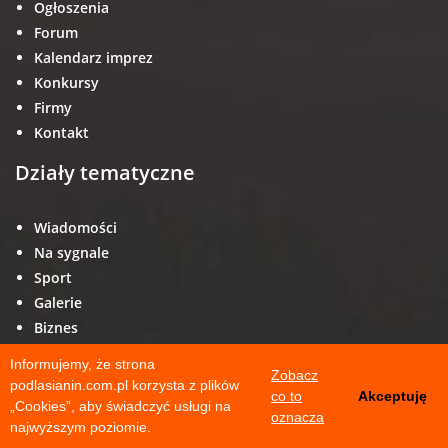
Ogłoszenia
Forum
Kalendarz imprez
Konkursy
Firmy
Kontakt
Działy tematyczne
Wiadomości
Na sygnale
Sport
Galerie
Biznes
Kultura
Informujemy, że strona
Zobacz
Edukacja
podlasianin.com.pl korzysta z plików
co to
Akceptuję
Styl życia
„Cookies”, aby świadczyć usługi na
oznacza
najwyższym poziomie.
Portal