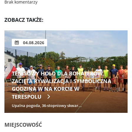
Brak komentarzy
ZOBACZ TAKŻE:
04.08.2026
TENISOWY HOŁD DLA BOHATERÓW.
ZACIĘTA RYWALIZACJA I SYMBOLICZNA
GODZINA W NA KORCIE W
TERESPOLU
Upalna pogoda, 36-stopniowy skwar...
MIEJSCOWOŚĆ