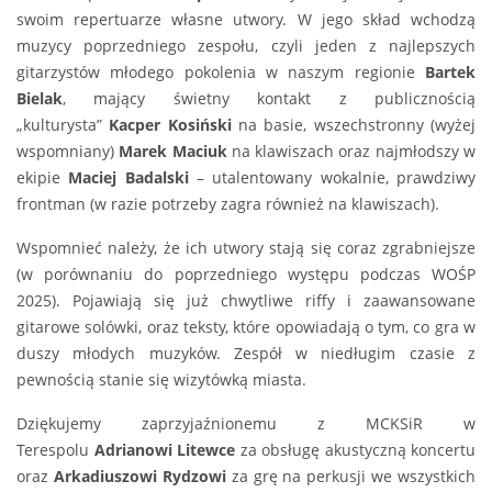
swoim repertuarze własne utwory. W jego skład wchodzą
muzycy poprzedniego zespołu, czyli jeden z najlepszych
gitarzystów młodego pokolenia w naszym regionie
Bartek
Bielak
, mający świetny kontakt z publicznością
„kulturysta”
Kacper Kosiński
na basie, wszechstronny (wyżej
wspomniany)
Marek Maciuk
na klawiszach oraz najmłodszy w
ekipie
Maciej Badalski
– utalentowany wokalnie, prawdziwy
frontman (w razie potrzeby zagra również na klawiszach).
Wspomnieć należy, że ich utwory stają się coraz zgrabniejsze
(w porównaniu do poprzedniego występu podczas WOŚP
2025). Pojawiają się już chwytliwe riffy i zaawansowane
gitarowe solówki, oraz teksty, które opowiadają o tym, co gra w
duszy młodych muzyków. Zespół w niedługim czasie z
pewnością stanie się wizytówką miasta.
Dziękujemy zaprzyjaźnionemu z MCKSiR w
Terespolu
Adrianowi Litewce
za obsługę akustyczną koncertu
oraz
Arkadiuszowi Rydzowi
za grę na perkusji we wszystkich