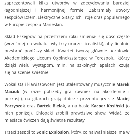
zaprezentowali kilka utworów w zdecydowania bardziej
łagodniejszej i harmonijnej formie. Zabrzmiały utwory
zespołów Dżem, Elektryczne Gitary, Ich Troje oraz popularnego
w Europie zespołu Maneskin.
Skład Eskejpów na przestrzeni roku zmieniał się dość często
(wcześniej na wokalu były trzy urocze licealistki), aby finalnie
przybrać poniższy skład. Kwartet tworzą głównie uczniowie
Akademickiego Liceum Ogólnokształcące w Terespolu, którzy
dzięki wielu występom, m.in. na szkolnych apelach, czują
się na scenie świetnie.
Wokalistą i klawiszowcem jest utalentowany muzycznie
Marek
Maciuk
(w razie potrzeby gra również na akordeonie i
perkusji), na gitarach grają dobrze prezentujący się
Maciej
Parzyszek
oraz
Bartek Bielak,
a na basie
Kacper Kosiński
(o
nich poniżej). Chłopaki zrobili prawdziwe show. Widać, że
miesiące ćwiczeń dają świetne rezultaty.
Trzeci zespół to
Sonic Explosion
, który, co najważniejsze, ma w