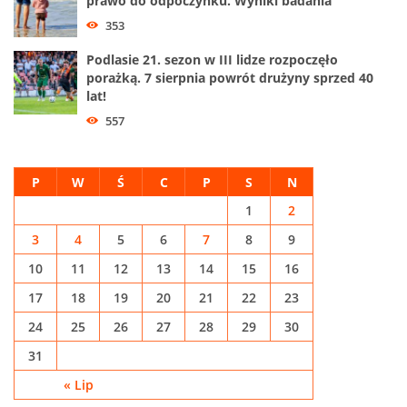
prawo do odpoczynku. Wyniki badania
353
Podlasie 21. sezon w III lidze rozpoczęło
porażką. 7 sierpnia powrót drużyny sprzed 40
lat!
557
P
W
Ś
C
P
S
N
1
2
3
4
5
6
7
8
9
10
11
12
13
14
15
16
17
18
19
20
21
22
23
24
25
26
27
28
29
30
31
« Lip