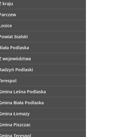
Z kraju
Parczew
Łosice
Powiat bialski
Biała Podlaska
Z województwa
Radzyń Podlaski
Terespol
Gmina Leśna Podlaska
Gmina Biała Podlaska
Gmina Łomazy
Gmina Piszczac
Gmina Terespol