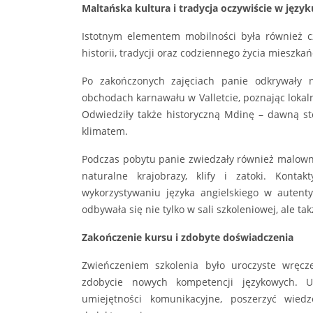
Maltańska kultura i tradycja oczywiście w język
Istotnym elementem mobilności była również c
historii, tradycji oraz codziennego życia mieszka
Po zakończonych zajęciach panie odkrywały n
obchodach karnawału w Valletcie, poznając loka
Odwiedziły także historyczną Mdinę – dawną sto
klimatem.
Podczas pobytu panie zwiedzały również malowni
naturalne krajobrazy, klify i zatoki. Konta
wykorzystywaniu języka angielskiego w autent
odbywała się nie tylko w sali szkoleniowej, ale ta
Zakończenie kursu i zdobyte doświadczenia
Zwieńczeniem szkolenia było uroczyste wręcze
zdobycie nowych kompetencji językowych. U
umiejętności komunikacyjne, poszerzyć wied