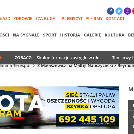
WIAZD
ZDROWIE
ZZA BUGA
PLEBISCYT
FIRMY
KONTAKT
OŚCI
NA SYGNALE
SPORT
HISTORIA
GALERIE
KULTURA
BI
ZOBACZ:
Skalne formacje zastygłe w ołó...
Tenisowy h
Gmina Terespol
Z Małaszewicz na Maltę! Nauczycielki z Reymont
M