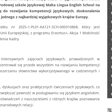
rodowej szkole językowej Malta Lingua English School na
ę do rozwijania kompetencji językowych, doskonalenia
ji jednego z najbardziej wyjątkowych krajów Europy.
ktu nr 2025-1-PL01-KA121-SCH-000310868, który jest
Unii Europejskiej, z programu Erasmus+, Akcja 1 Mobilność
lenia Kadry.
u
 intensywnych zajęciach językowych, prowadzonych w
entrował się przede wszystkim na rozwijaniu kompetencji
oszerzaniu słownictwa wykorzystywanego w codziennych i
h, dyskusjach oraz praktycznych ćwiczeniach językowych, co
zwiększać pewność w posługiwaniu się językiem angielskim.
świadczeń z nauczycielami z różnych krajów, poznawanie
narodowych relacji.