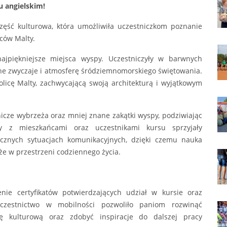
u angielskim!
zęść kulturowa, która umożliwiła uczestniczkom poznanie
ńców Malty.
ajpiękniejsze miejsca wyspy. Uczestniczyły w barwnych
lne zwyczaje i atmosferę śródziemnomorskiego świętowania.
licę Malty, zachwycającą swoją architekturą i wyjątkowym
cze wybrzeża oraz mniej znane zakątki wyspy, podziwiając
kty z mieszkańcami oraz uczestnikami kursu sprzyjały
ycznych sytuacjach komunikacyjnych, dzięki czemu nauka
kże w przestrzeni codziennego życia.
nie certyfikatów potwierdzających udział w kursie oraz
czestnictwo w mobilności pozwoliło paniom rozwinąć
zę kulturową oraz zdobyć inspiracje do dalszej pracy