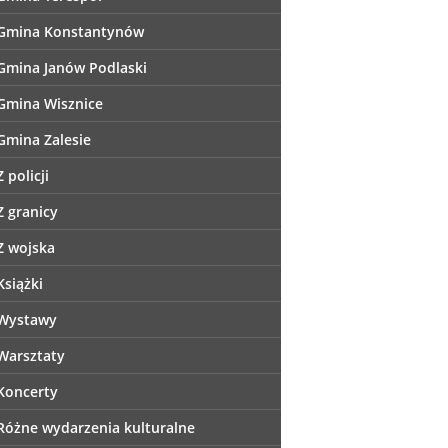
Gmina Konstantynów
Gmina Janów Podlaski
Gmina Wisznice
Gmina Zalesie
Z policji
Z granicy
Z wojska
Książki
Wystawy
Warsztaty
Koncerty
Różne wydarzenia kulturalne