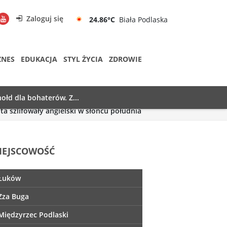
Zaloguj się
24.86°C
Biała Podlaska
ZNES
EDUKACJA
STYL ŻYCIA
ZDROWIE
ołd dla bohaterów. Z...
a szlifowały angielski w słońcu południa
IEJSCOWOŚĆ
Łuków
Zza Buga
Międzyrzec Podlaski