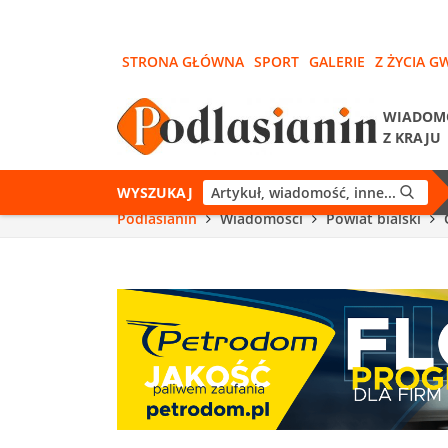
STRONA GŁÓWNA
SPORT
GALERIE
Z ŻYCIA G
WIADOM
Z KRAJU
WYSZUKAJ
Podlasianin
Wiadomości
Powiat bialski