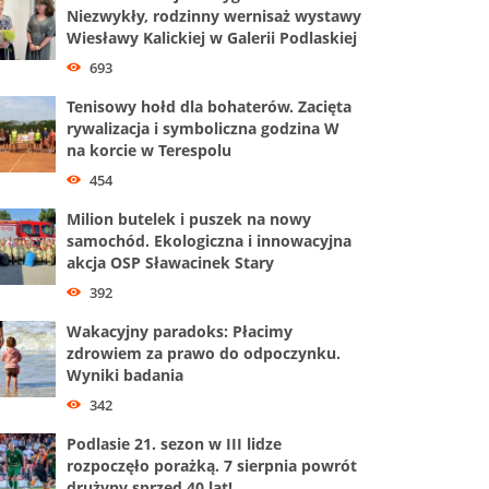
Niezwykły, rodzinny wernisaż wystawy
Wiesławy Kalickiej w Galerii Podlaskiej
693
Tenisowy hołd dla bohaterów. Zacięta
rywalizacja i symboliczna godzina W
na korcie w Terespolu
454
Milion butelek i puszek na nowy
samochód. Ekologiczna i innowacyjna
akcja OSP Sławacinek Stary
392
Wakacyjny paradoks: Płacimy
zdrowiem za prawo do odpoczynku.
Wyniki badania
342
Podlasie 21. sezon w III lidze
rozpoczęło porażką. 7 sierpnia powrót
drużyny sprzed 40 lat!