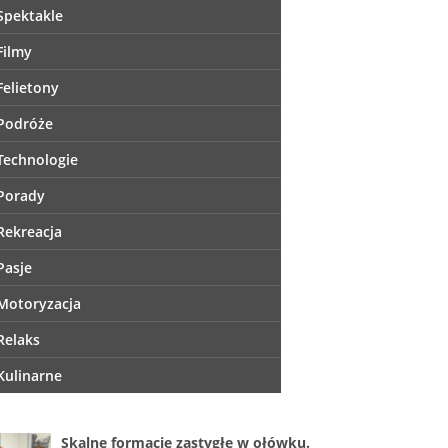
Spektakle
Filmy
Felietony
Podróże
Technologie
Porady
Rekreacja
Pasje
Motoryzacja
Relaks
Kulinarne
Skalne formacje zastygłe w ołówku.