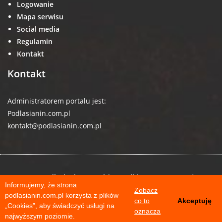
Logowanie
Mapa serwisu
Social media
Regulamin
Kontakt
Kontakt
Administratorem portalu jest:
Podlasianin.com.pl
kontakt@podlasianin.com.pl
© 2026 podlasianin.com.pl | Wszelkie prawa zastrzeżone
Informujemy, że strona
Zobacz
podlasianin.com.pl korzysta z plików
co to
Akceptuję
„Cookies”, aby świadczyć usługi na
oznacza
najwyższym poziomie.