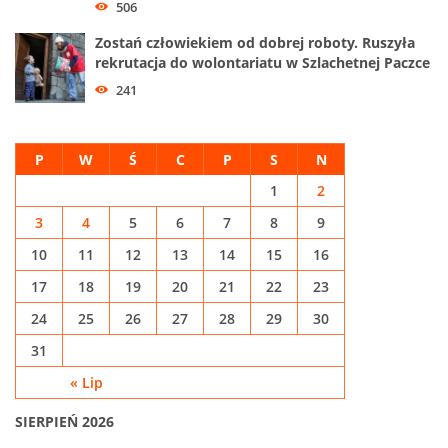
506
Zostań człowiekiem od dobrej roboty. Ruszyła
rekrutacja do wolontariatu w Szlachetnej Paczce
241
P
W
Ś
C
P
S
N
1
2
3
4
5
6
7
8
9
10
11
12
13
14
15
16
17
18
19
20
21
22
23
24
25
26
27
28
29
30
31
« Lip
SIERPIEŃ 2026