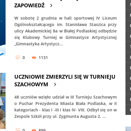
ZAPOWIEDŹ
W sobotę 2 grudnia w hali sportowej IV Liceum
Ogólnokształcącego im. Stanisława Staszica przy
ulicy Akademickiej 8a w Białej Podlaskiej odbędzie
się Klubowy Turniej w Gimnastyce Artystycznej
„Gimnastyka Artystycz...
0
1131
UCZNIOWIE ZMIERZYLI SIĘ W TURNIEJU
SZACHOWYM
48 uczniów wzięło udział w III Turnieju Szachowym
o Puchar Prezydenta Miasta Biała Podlaska, w II
kategoriach - klas I -III i klas IV- VIII. Odbył się on w
Zespole Szkół przy ul. Zygmunta Augusta 2. ...
0
899