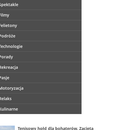
Spektakle
Filmy
Felietony
Podróże
Technologie
Porady
Rekreacja
Pasje
Motoryzacja
Relaks
Kulinarne
Tenisowy hołd dla bohaterów. Zacięta