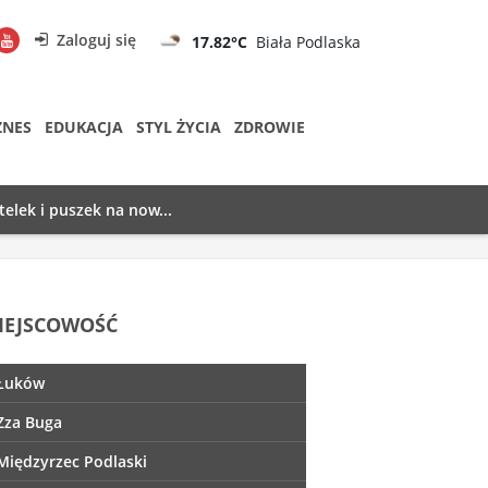
Zaloguj się
17.82°C
Biała Podlaska
ZNES
EDUKACJA
STYL ŻYCIA
ZDROWIE
telek i puszek na now...
IEJSCOWOŚĆ
Łuków
Zza Buga
Międzyrzec Podlaski