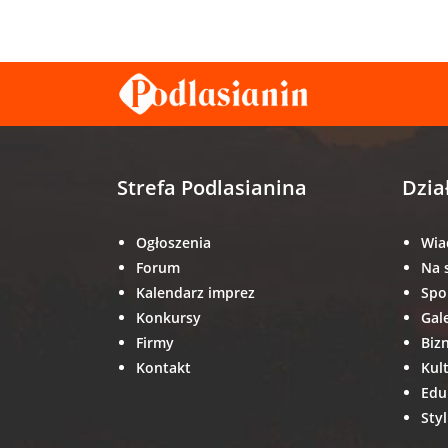
Strefa Podlasianina
Dzia
Ogłoszenia
Wia
Forum
Na 
Kalendarz imprez
Spo
Konkursy
Gal
Firmy
Biz
Kontakt
Kul
Edu
Styl