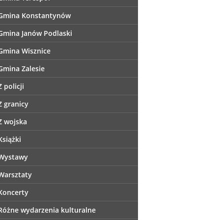
Gmina Konstantynów
Gmina Janów Podlaski
Gmina Wisznice
Gmina Zalesie
Z policji
Z granicy
Z wojska
Książki
Wystawy
Warsztaty
Koncerty
Różne wydarzenia kulturalne