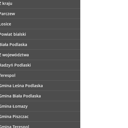
Z kraju
Parczew
Łosice
Powiat bialski
Biała Podlaska
Z województwa
Radzyń Podlaski
Terespol
Gmina Leśna Podlaska
Gmina Biała Podlaska
Gmina Łomazy
Gmina Piszczac
Gmina Terespol