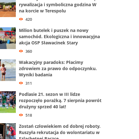
rywalizacja i symboliczna godzina W
na korcie w Terespolu
420
Milion butelek i puszek na nowy
samochód. Ekologiczna i innowacyjna
akcja OSP Sławacinek Stary
360
Wakacyjny paradoks: Płacimy
zdrowiem za prawo do odpoczynku.
Wyniki badania
311
Podlasie 21. sezon w III lidze
rozpoczęło porażką. 7 sierpnia powrót
drużyny sprzed 40 lat!
518
Zostań człowiekiem od dobrej roboty.
Ruszyła rekrutacja do wolontariatu w
Szlachetnej Paczce