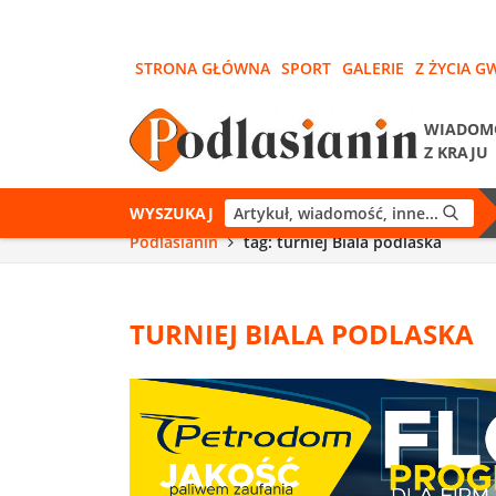
STRONA GŁÓWNA
SPORT
GALERIE
Z ŻYCIA G
WIADOM
Z KRAJU
WYSZUKAJ
Podlasianin
tag: turniej Biala podlaska
TURNIEJ BIALA PODLASKA