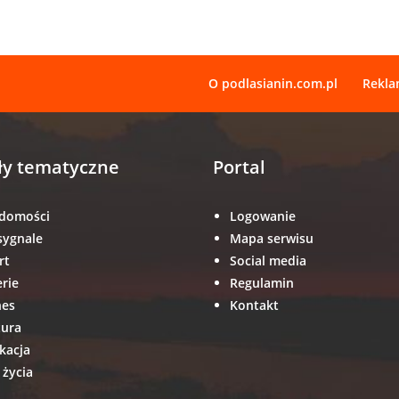
O podlasianin.com.pl
Rekl
ły tematyczne
Portal
domości
Logowanie
sygnale
Mapa serwisu
rt
Social media
erie
Regulamin
nes
Kontakt
tura
kacja
 życia