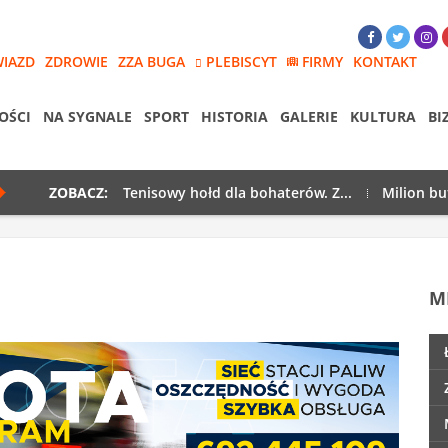
WIAZD
ZDROWIE
ZZA BUGA
PLEBISCYT
FIRMY
KONTAKT
OŚCI
NA SYGNALE
SPORT
HISTORIA
GALERIE
KULTURA
BI
ZOBACZ:
Tenisowy hołd dla bohaterów. Z...
Milion bu
M