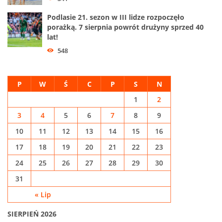
Podlasie 21. sezon w III lidze rozpoczęło
porażką. 7 sierpnia powrót drużyny sprzed 40
lat!
548
P
W
Ś
C
P
S
N
1
2
3
4
5
6
7
8
9
10
11
12
13
14
15
16
17
18
19
20
21
22
23
24
25
26
27
28
29
30
31
« Lip
SIERPIEŃ 2026