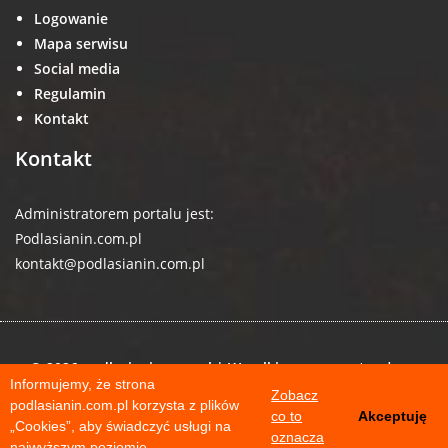
Logowanie
Mapa serwisu
Social media
Regulamin
Kontakt
Kontakt
Administratorem portalu jest:
Podlasianin.com.pl
kontakt@podlasianin.com.pl
© 2026 podlasianin.com.pl | Wszelkie prawa zastrzeżone
Informujemy, że strona
Zobacz
podlasianin.com.pl korzysta z plików
co to
Akceptuję
„Cookies”, aby świadczyć usługi na
oznacza
najwyższym poziomie.