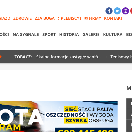
WIAZD
ZDROWIE
ZZA BUGA
PLEBISCYT
FIRMY
KONTAKT
OŚCI
NA SYGNALE
SPORT
HISTORIA
GALERIE
KULTURA
BI
ZOBACZ:
Skalne formacje zastygłe w ołó...
Tenisowy h
M