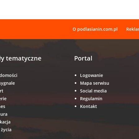
O podlasianin.com.pl
Rekl
ły tematyczne
Portal
domości
Logowanie
sygnale
Mapa serwisu
rt
Social media
erie
Regulamin
nes
Kontakt
tura
kacja
 życia