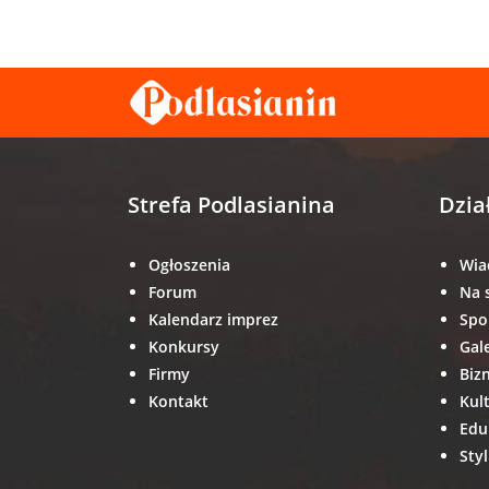
Strefa Podlasianina
Dzia
Ogłoszenia
Wia
Forum
Na 
Kalendarz imprez
Spo
Konkursy
Gal
Firmy
Biz
Kontakt
Kul
Edu
Styl