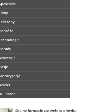
Spektakle
Filmy
Felietony
Podróże
Technologie
Porady
Rekreacja
Pasje
Motoryzacja
Relaks
Kulinarne
Skalne formacje zastygłe w ołówku.