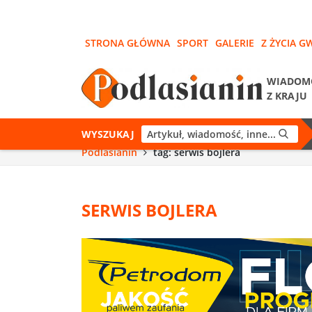
STRONA GŁÓWNA
SPORT
GALERIE
Z ŻYCIA G
WIADOM
Z KRAJU
WYSZUKAJ
Podlasianin
tag: serwis bojlera
SERWIS BOJLERA