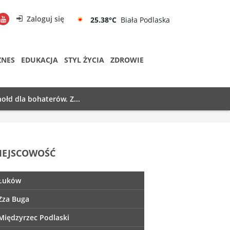
Zaloguj się
25.38°C
Biała Podlaska
ZNES
EDUKACJA
STYL ŻYCIA
ZDROWIE
ołd dla bohaterów. Z...
IEJSCOWOŚĆ
Łuków
Zza Buga
Międzyrzec Podlaski