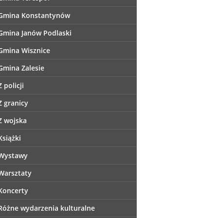
Gmina Konstantynów
Gmina Janów Podlaski
Gmina Wisznice
Gmina Zalesie
Z policji
Z granicy
Z wojska
Książki
Wystawy
Warsztaty
Koncerty
Różne wydarzenia kulturalne