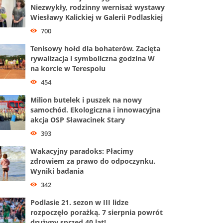
Niezwykły, rodzinny wernisaż wystawy
Wiesławy Kalickiej w Galerii Podlaskiej
700
Tenisowy hołd dla bohaterów. Zacięta
rywalizacja i symboliczna godzina W
na korcie w Terespolu
454
Milion butelek i puszek na nowy
samochód. Ekologiczna i innowacyjna
akcja OSP Sławacinek Stary
393
Wakacyjny paradoks: Płacimy
zdrowiem za prawo do odpoczynku.
Wyniki badania
342
Podlasie 21. sezon w III lidze
rozpoczęło porażką. 7 sierpnia powrót
drużyny sprzed 40 lat!