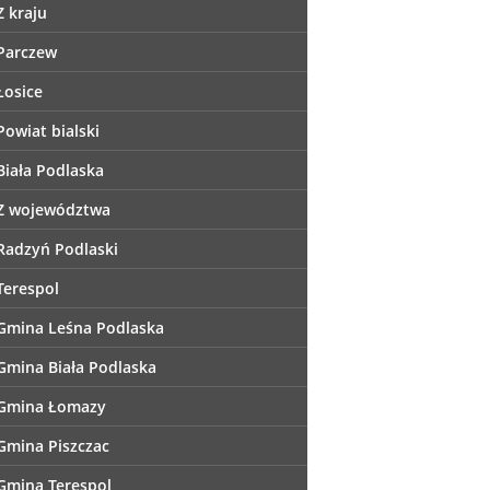
Z kraju
Parczew
Łosice
Powiat bialski
Biała Podlaska
Z województwa
Radzyń Podlaski
Terespol
Gmina Leśna Podlaska
Gmina Biała Podlaska
Gmina Łomazy
Gmina Piszczac
Gmina Terespol