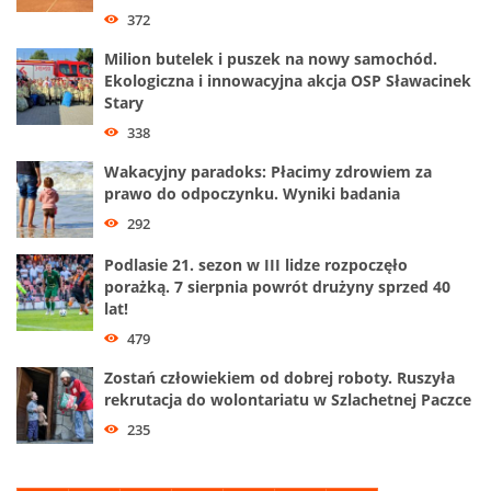
372
Milion butelek i puszek na nowy samochód.
Ekologiczna i innowacyjna akcja OSP Sławacinek
Stary
338
Wakacyjny paradoks: Płacimy zdrowiem za
prawo do odpoczynku. Wyniki badania
292
Podlasie 21. sezon w III lidze rozpoczęło
porażką. 7 sierpnia powrót drużyny sprzed 40
lat!
479
Zostań człowiekiem od dobrej roboty. Ruszyła
rekrutacja do wolontariatu w Szlachetnej Paczce
235