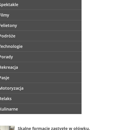
Spektakle
Filmy
Felietony
Podróże
Technologie
Porady
Rekreacja
Pasje
Motoryzacja
Relaks
Kulinarne
Skalne formacje zastygłe w ołówku.