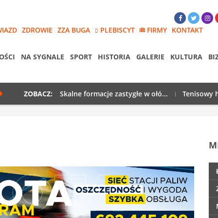
WIAZD
ZDROWIE
ZZA BUGA
PLEBISCYT
FIRMY
KONTAKT
OŚCI
NA SYGNALE
SPORT
HISTORIA
GALERIE
KULTURA
BI
ZOBACZ:
Skalne formacje zastygłe w ołó...
Tenisowy h
M