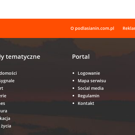
O podlasianin.com.pl
Rekl
ły tematyczne
Portal
domości
Logowanie
sygnale
Mapa serwisu
rt
Social media
erie
Regulamin
nes
Kontakt
tura
kacja
 życia