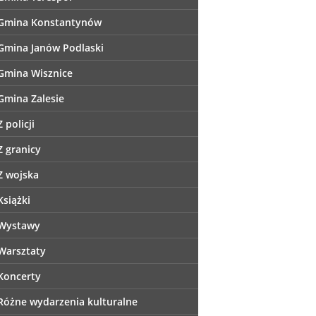
Gmina Konstantynów
Gmina Janów Podlaski
Gmina Wisznice
Gmina Zalesie
Z policji
Z granicy
Z wojska
Książki
Wystawy
Warsztaty
Koncerty
Różne wydarzenia kulturalne