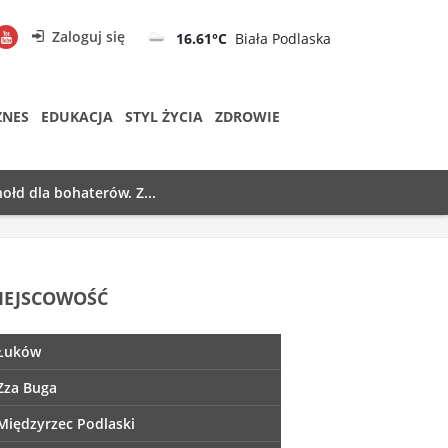
Zaloguj się
16.61°C
Biała Podlaska
ZNES
EDUKACJA
STYL ŻYCIA
ZDROWIE
ołd dla bohaterów. Z...
IEJSCOWOŚĆ
Łuków
Zza Buga
Międzyrzec Podlaski