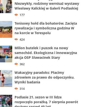
Niezwykły, rodzinny wernisaż wystawy
Wiesławy Kalickiej w Galerii Podlaskiej
177
Tenisowy hołd dla bohaterów. Zacięta
rywalizacja i symboliczna godzina W
na korcie w Terespolu
424
Milion butelek i puszek na nowy
samochód. Ekologiczna i innowacyjna
akcja OSP Sławacinek Stary
362
Wakacyjny paradoks: Płacimy
zdrowiem za prawo do odpoczynku.
Wyniki badania
314
Podlasie 21. sezon w III lidze
rozpoczęło porażką. 7 sierpnia powrót
drużyny sprzed 40 lat!