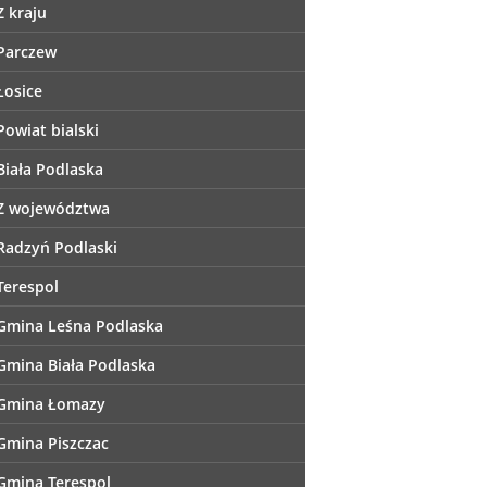
Z kraju
Parczew
Łosice
Powiat bialski
Biała Podlaska
Z województwa
Radzyń Podlaski
Terespol
Gmina Leśna Podlaska
Gmina Biała Podlaska
Gmina Łomazy
Gmina Piszczac
Gmina Terespol