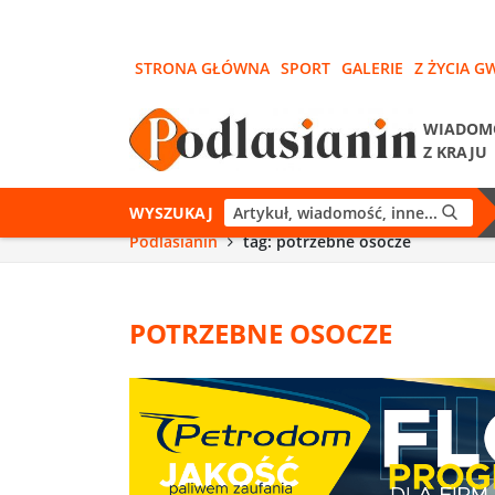
STRONA GŁÓWNA
SPORT
GALERIE
Z ŻYCIA G
WIADOM
Z KRAJU
WYSZUKAJ
Podlasianin
tag: potrzebne osocze
POTRZEBNE OSOCZE