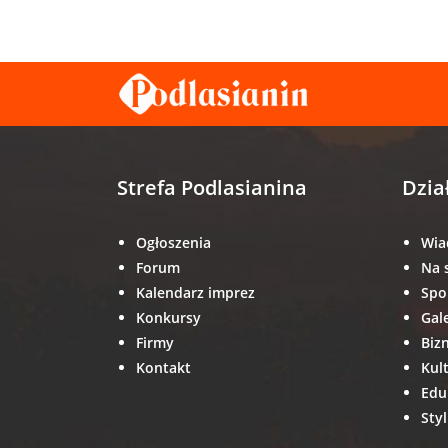
Strefa Podlasianina
Dzia
Ogłoszenia
Wia
Forum
Na 
Kalendarz imprez
Spo
Konkursy
Gal
Firmy
Biz
Kontakt
Kul
Edu
Styl