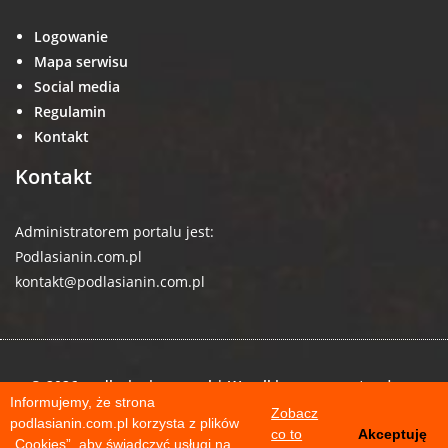
Logowanie
Mapa serwisu
Social media
Regulamin
Kontakt
Kontakt
Administratorem portalu jest:
Podlasianin.com.pl
kontakt@podlasianin.com.pl
© 2026 podlasianin.com.pl | Wszelkie prawa zastrzeżone
Informujemy, że strona
Zobacz
podlasianin.com.pl korzysta z plików
co to
Akceptuję
„Cookies”, aby świadczyć usługi na