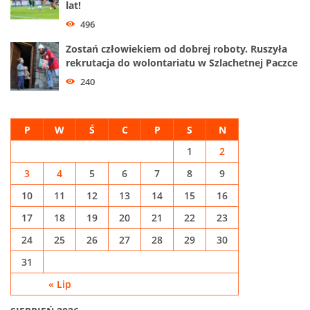
lat!
496
Zostań człowiekiem od dobrej roboty. Ruszyła
rekrutacja do wolontariatu w Szlachetnej Paczce
240
P
W
Ś
C
P
S
N
1
2
3
4
5
6
7
8
9
10
11
12
13
14
15
16
17
18
19
20
21
22
23
24
25
26
27
28
29
30
31
« Lip