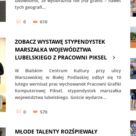
udowodnili, że wyobraźnia nie zna granic – nawet
tych geografi...
0
610
ZOBACZ WYSTAWĘ STYPENDYSTEK
MARSZAŁKA WOJEWÓDZTWA
LUBELSKIEGO Z PRACOWNI PIKSEL
W Bialskim Centrum Kultury przy ulicy
Warszawskiej w Białej Podlaskiej odbył się 10
lutego wernisaż prac wychowanek Pracowni Grafiki
Komputerowej Piksel, stypendystek marszałka
województwa lubelskiego. Goście wydarze...
0
570
MŁODE TALENTY ROZŚPIEWAŁY