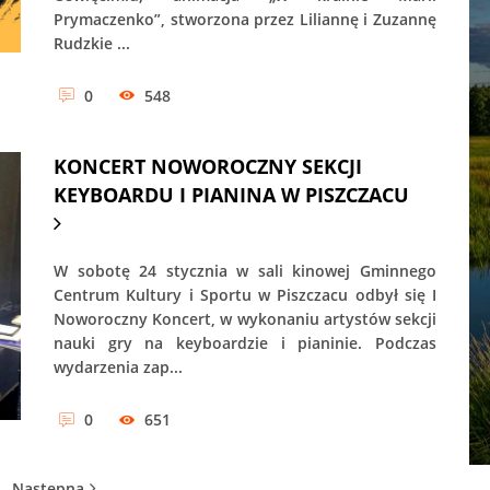
Prymaczenko”, stworzona przez Liliannę i Zuzannę
Rudzkie ...
0
548
KONCERT NOWOROCZNY SEKCJI
KEYBOARDU I PIANINA W PISZCZACU
W sobotę 24 stycznia w sali kinowej Gminnego
Centrum Kultury i Sportu w Piszczacu odbył się I
Noworoczny Koncert, w wykonaniu artystów sekcji
nauki gry na keyboardzie i pianinie. Podczas
wydarzenia zap...
0
651
Następna