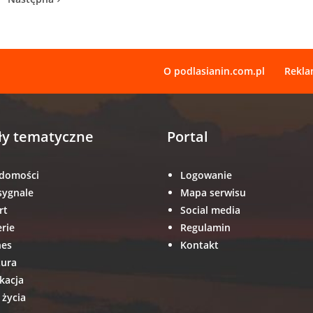
O podlasianin.com.pl
Rekl
ły tematyczne
Portal
domości
Logowanie
sygnale
Mapa serwisu
rt
Social media
erie
Regulamin
nes
Kontakt
tura
kacja
 życia