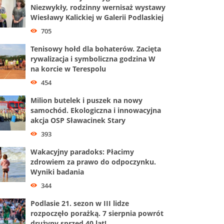
Niezwykły, rodzinny wernisaż wystawy
Wiesławy Kalickiej w Galerii Podlaskiej
705
Tenisowy hołd dla bohaterów. Zacięta
rywalizacja i symboliczna godzina W
na korcie w Terespolu
454
Milion butelek i puszek na nowy
samochód. Ekologiczna i innowacyjna
akcja OSP Sławacinek Stary
393
Wakacyjny paradoks: Płacimy
zdrowiem za prawo do odpoczynku.
Wyniki badania
344
Podlasie 21. sezon w III lidze
rozpoczęło porażką. 7 sierpnia powrót
drużyny sprzed 40 lat!