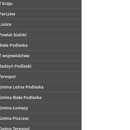
Z kraju
Parczew
Łosice
Powiat bialski
Biała Podlaska
Z województwa
Radzyń Podlaski
Terespol
Gmina Leśna Podlaska
Gmina Biała Podlaska
Gmina Łomazy
Gmina Piszczac
Gmina Terespol