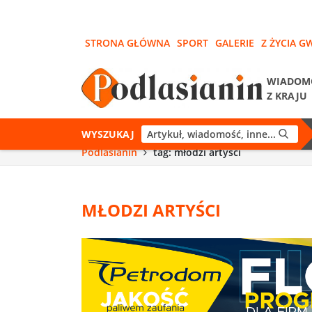
STRONA GŁÓWNA
SPORT
GALERIE
Z ŻYCIA G
WIADOM
Z KRAJU
WYSZUKAJ
Podlasianin
tag: młodzi artyści
MŁODZI ARTYŚCI