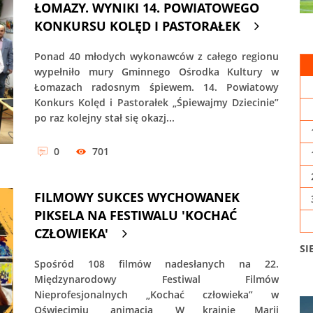
ŁOMAZY. WYNIKI 14. POWIATOWEGO
KONKURSU KOLĘD I PASTORAŁEK
Ponad 40 młodych wykonawców z całego regionu
wypełniło mury Gminnego Ośrodka Kultury w
Łomazach radosnym śpiewem. 14. Powiatowy
Konkurs Kolęd i Pastorałek „Śpiewajmy Dziecinie”
po raz kolejny stał się okazj...
0
701
FILMOWY SUKCES WYCHOWANEK
PIKSELA NA FESTIWALU 'KOCHAĆ
CZŁOWIEKA'
SI
Spośród 108 filmów nadesłanych na 22.
Międzynarodowy Festiwal Filmów
Nieprofesjonalnych „Kochać człowieka” w
Oświęcimiu, animacja „W krainie Marii