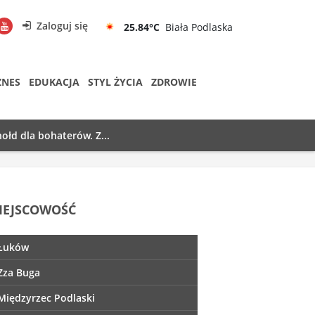
Zaloguj się
25.84°C
Biała Podlaska
ZNES
EDUKACJA
STYL ŻYCIA
ZDROWIE
ołd dla bohaterów. Z...
IEJSCOWOŚĆ
Łuków
Zza Buga
Międzyrzec Podlaski