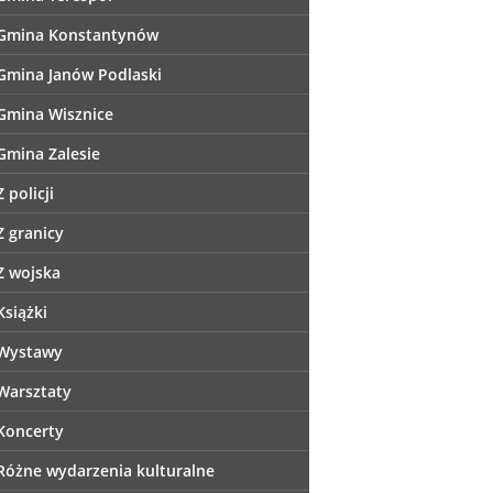
Gmina Konstantynów
Gmina Janów Podlaski
Gmina Wisznice
Gmina Zalesie
Z policji
Z granicy
Z wojska
Książki
Wystawy
Warsztaty
Koncerty
Różne wydarzenia kulturalne