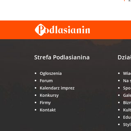
Strefa Podlasianina
Dzia
Ogłoszenia
Wia
Forum
Na 
Kalendarz imprez
Spo
Konkursy
Gal
Firmy
Biz
Kontakt
Kul
Edu
Styl