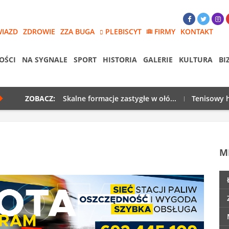
WIAZD
ZDROWIE
ZZA BUGA
PLEBISCYT
FIRMY
KONTAKT
OŚCI
NA SYGNALE
SPORT
HISTORIA
GALERIE
KULTURA
BI
ZOBACZ:
Skalne formacje zastygłe w ołó...
Tenisowy h
M