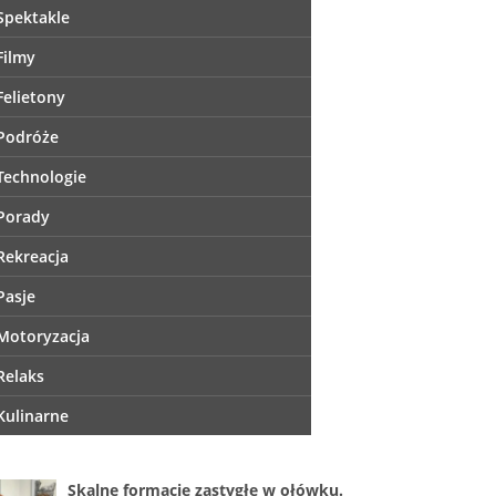
Spektakle
Filmy
Felietony
Podróże
Technologie
Porady
Rekreacja
Pasje
Motoryzacja
Relaks
Kulinarne
Skalne formacje zastygłe w ołówku.