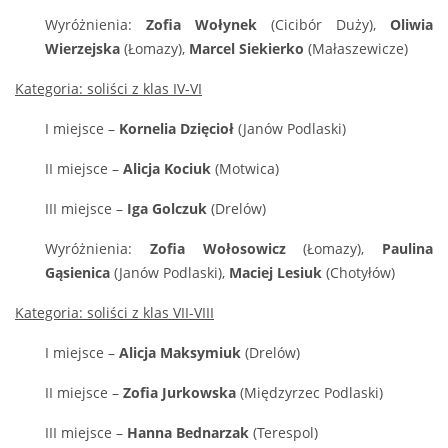
Wyróżnienia:
Zofia Wołynek
(Cicibór Duży),
Oliwia
Wierzejska
(Łomazy),
Marcel Siekierko
(Małaszewicze)
Kategoria: soliści z klas IV-VI
I miejsce –
Kornelia Dzięcioł
(Janów Podlaski)
II miejsce –
Alicja Kociuk
(Motwica)
III miejsce –
Iga Golczuk
(Drelów)
Wyróżnienia:
Zofia Wołosowicz
(Łomazy),
Paulina
Gąsienica
(Janów Podlaski),
Maciej Lesiuk
(Chotyłów)
Kategoria: soliści z klas VII-VIII
I miejsce –
Alicja Maksymiuk
(Drelów)
II miejsce –
Zofia Jurkowska
(Międzyrzec Podlaski)
III miejsce –
Hanna Bednarzak
(Terespol)