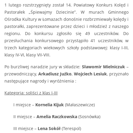
1 lutego rozstrzygnięty został 14. Powiatowy Konkurs Kolęd i
Pastorałek „Śpiewajmy Dziecinie”. W murach Gminnego
Ośrodka Kultury w Łomazach donośnie rozbrzmiewały kolędy i
pastorałki, zaprezentowane przez dzieci i młodzież z naszego
regionu. Do konkursu zgłosiło się 49 uczestników. Do
przesłuchania konkursowego przystąpiło 41 uczestników, w
trzech kategoriach wiekowych szkoły podstawowej: klasy I-III,
klasy IV-VI, klasy VII-VIII.
Po burzliwej naradzie jury w składzie:
Sławomir Mielniczuk
–
przewodniczący,
Arkadiusz Juźko
,
Wojciech Lesiuk
, przyznało
następujące nagrody i wyróżnienia :
Kategoria: soliści z klas I-III
I miejsce –
Kornelia Kijuk
(Małaszewicze)
II miejsce –
Amelia Raczkowska
(Sosnówka)
III miejsce –
Lena Sokół
(Terespol)