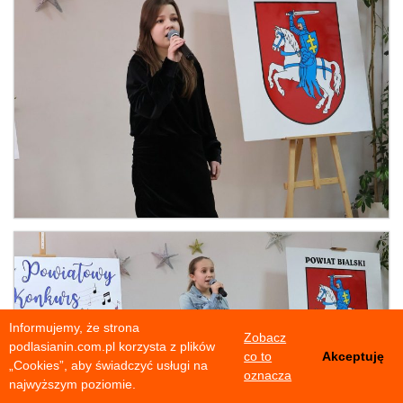
Informujemy, że strona
Zobacz
podlasianin.com.pl korzysta z plików
co to
Akceptuję
„Cookies”, aby świadczyć usługi na
oznacza
najwyższym poziomie.