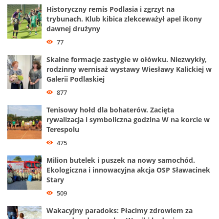
Historyczny remis Podlasia i zgrzyt na
trybunach. Klub kibica zlekceważył apel ikony
dawnej drużyny
77
Skalne formacje zastygłe w ołówku. Niezwykły,
rodzinny wernisaż wystawy Wiesławy Kalickiej w
Galerii Podlaskiej
877
Tenisowy hołd dla bohaterów. Zacięta
rywalizacja i symboliczna godzina W na korcie w
Terespolu
475
Milion butelek i puszek na nowy samochód.
Ekologiczna i innowacyjna akcja OSP Sławacinek
Stary
509
Wakacyjny paradoks: Płacimy zdrowiem za