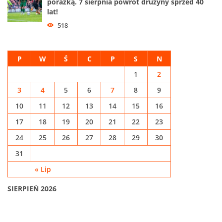
porażką. 7 sierpnia powrót drużyny sprzed 40
lat!
518
P
W
Ś
C
P
S
N
1
2
3
4
5
6
7
8
9
10
11
12
13
14
15
16
17
18
19
20
21
22
23
24
25
26
27
28
29
30
31
« Lip
SIERPIEŃ 2026