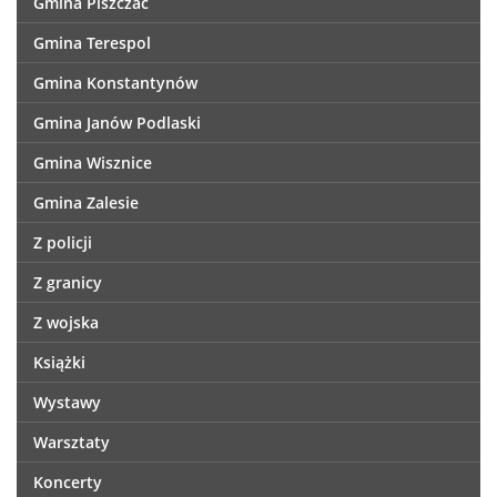
Gmina Piszczac
Gmina Terespol
Gmina Konstantynów
Gmina Janów Podlaski
Gmina Wisznice
Gmina Zalesie
Z policji
Z granicy
Z wojska
Książki
Wystawy
Warsztaty
Koncerty