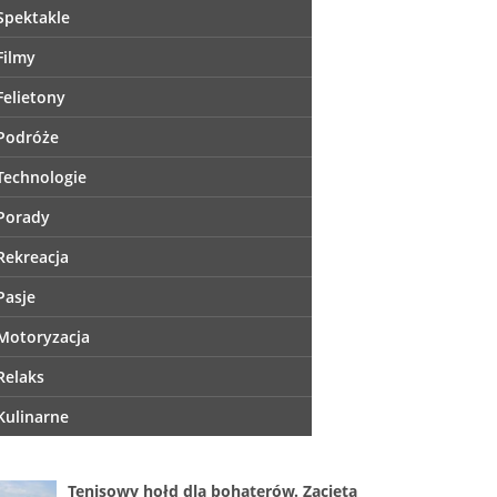
Spektakle
Filmy
Felietony
Podróże
Technologie
Porady
Rekreacja
Pasje
Motoryzacja
Relaks
Kulinarne
Tenisowy hołd dla bohaterów. Zacięta