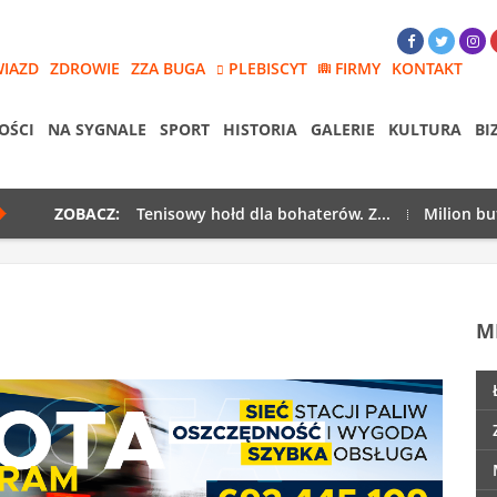
WIAZD
ZDROWIE
ZZA BUGA
PLEBISCYT
FIRMY
KONTAKT
OŚCI
NA SYGNALE
SPORT
HISTORIA
GALERIE
KULTURA
BI
ZOBACZ:
Tenisowy hołd dla bohaterów. Z...
Milion bu
M