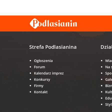
Strefa Podlasianina
Dzia
Ogłoszenia
Wia
Forum
Na 
Kalendarz imprez
Spo
Konkursy
Gal
Firmy
Biz
Kontakt
Kul
Edu
Styl