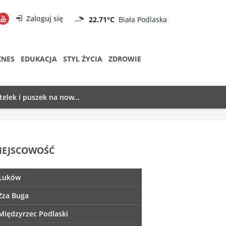
Zaloguj się
22.71°C
Biała Podlaska
ZNES
EDUKACJA
STYL ŻYCIA
ZDROWIE
telek i puszek na now...
IEJSCOWOŚĆ
Łuków
Zza Buga
Międzyrzec Podlaski