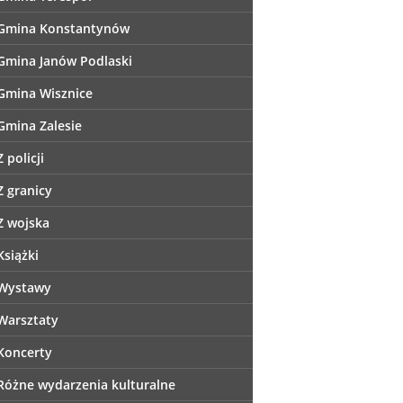
Gmina Konstantynów
Gmina Janów Podlaski
Gmina Wisznice
Gmina Zalesie
Z policji
Z granicy
Z wojska
Książki
Wystawy
Warsztaty
Koncerty
Różne wydarzenia kulturalne