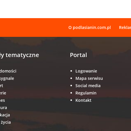
O podlasianin.com.pl
Rekl
ły tematyczne
Portal
domości
Logowanie
sygnale
Mapa serwisu
rt
Social media
erie
Regulamin
nes
Kontakt
tura
kacja
 życia