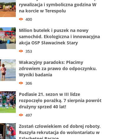
rywalizacja i symboliczna godzina W
na korcie w Terespolu
400
Milion butelek i puszek na nowy
samochód. Ekologiczna i innowacyjna
akcja OSP Sławacinek Stary
353
Wakacyjny paradoks: Płacimy
zdrowiem za prawo do odpoczynku.
Wyniki badania
306
Podlasie 21. sezon w III lidze
rozpoczęło porażką. 7 sierpnia powrót
drużyny sprzed 40 lat!
497
Zostań człowiekiem od dobrej roboty.
Ruszyła rekrutacja do wolontariatu w
Szlachetnej Paczce