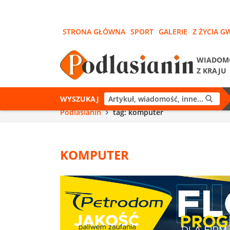
STRONA GŁÓWNA
SPORT
GALERIE
Z ŻYCIA G
WIADOM
Z KRAJU
WYSZUKAJ
Podlasianin
tag: komputer
KOMPUTER