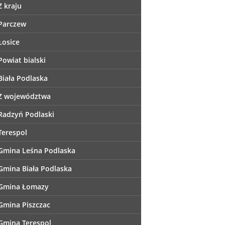
Z kraju
Parczew
Łosice
Powiat bialski
Biała Podlaska
Z województwa
Radzyń Podlaski
Terespol
Gmina Leśna Podlaska
Gmina Biała Podlaska
Gmina Łomazy
Gmina Piszczac
Gmina Terespol