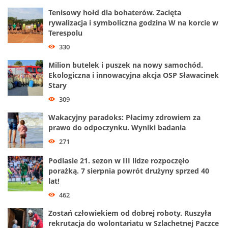
Tenisowy hołd dla bohaterów. Zacięta
rywalizacja i symboliczna godzina W na korcie w
Terespolu
330
Milion butelek i puszek na nowy samochód.
Ekologiczna i innowacyjna akcja OSP Sławacinek
Stary
309
Wakacyjny paradoks: Płacimy zdrowiem za
prawo do odpoczynku. Wyniki badania
271
Podlasie 21. sezon w III lidze rozpoczęło
porażką. 7 sierpnia powrót drużyny sprzed 40
lat!
462
Zostań człowiekiem od dobrej roboty. Ruszyła
rekrutacja do wolontariatu w Szlachetnej Paczce