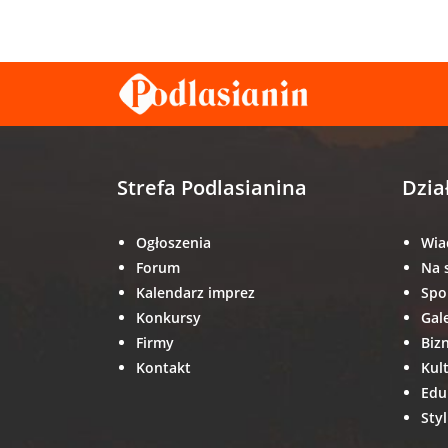
Strefa Podlasianina
Dzia
Ogłoszenia
Wia
Forum
Na 
Kalendarz imprez
Spo
Konkursy
Gal
Firmy
Biz
Kontakt
Kul
Edu
Styl