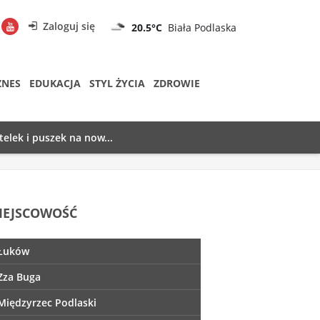
Zaloguj się
20.5°C
Biała Podlaska
ZNES
EDUKACJA
STYL ŻYCIA
ZDROWIE
telek i puszek na now...
IEJSCOWOŚĆ
Łuków
Zza Buga
Międzyrzec Podlaski