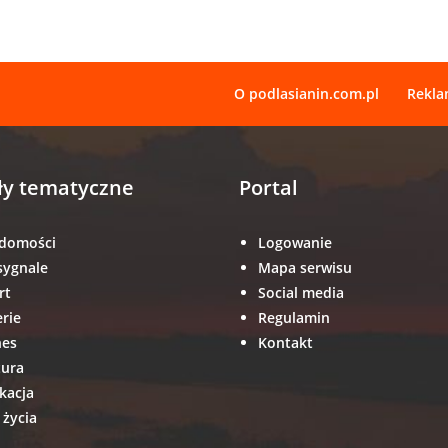
O podlasianin.com.pl
Rekl
ły tematyczne
Portal
domości
Logowanie
sygnale
Mapa serwisu
rt
Social media
erie
Regulamin
nes
Kontakt
tura
kacja
 życia