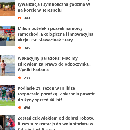
rywalizacja i symboliczna godzina W
na korcie w Terespolu
383
Milion butelek i puszek na nowy
samochód. Ekologiczna i innowacyjna
akcja OSP Sławacinek Stary
345
Wakacyjny paradoks: Płacimy
zdrowiem za prawo do odpoczynku.
Wyniki badania
299
Podlasie 21. sezon w III lidze
rozpoczęło porażką. 7 sierpnia powrót
drużyny sprzed 40 lat!
484
Zostań człowiekiem od dobrej roboty.
Ruszyła rekrutacja do wolontariatu w
Szlachetnej Paczce