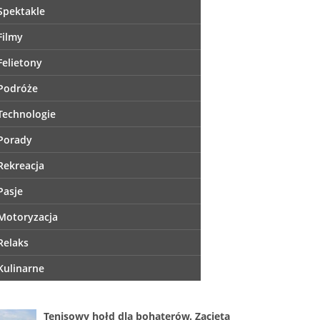
Spektakle
Filmy
Felietony
Podróże
Technologie
Porady
Rekreacja
Pasje
Motoryzacja
Relaks
Kulinarne
Tenisowy hołd dla bohaterów. Zacięta