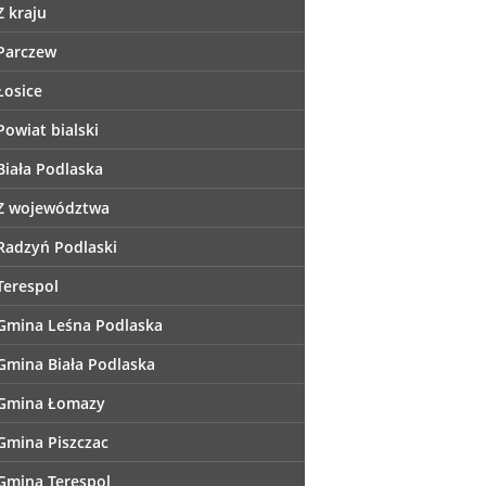
Z kraju
Parczew
Łosice
Powiat bialski
Biała Podlaska
Z województwa
Radzyń Podlaski
Terespol
Gmina Leśna Podlaska
Gmina Biała Podlaska
Gmina Łomazy
Gmina Piszczac
Gmina Terespol