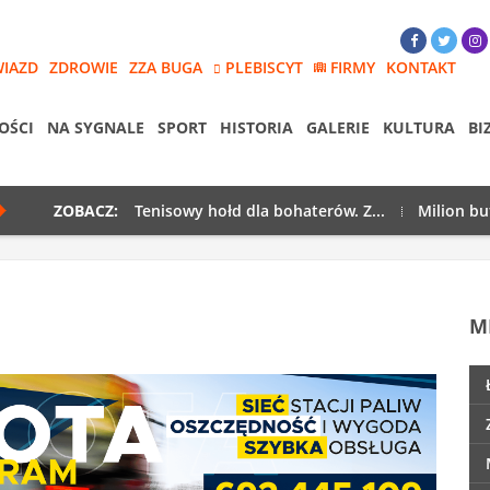
WIAZD
ZDROWIE
ZZA BUGA
PLEBISCYT
FIRMY
KONTAKT
OŚCI
NA SYGNALE
SPORT
HISTORIA
GALERIE
KULTURA
BI
ZOBACZ:
Tenisowy hołd dla bohaterów. Z...
Milion bu
M