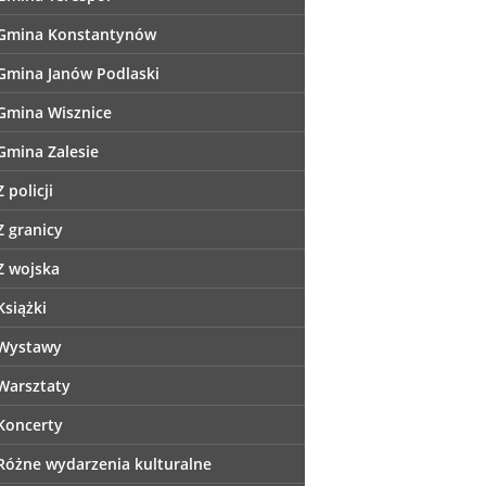
Gmina Konstantynów
Gmina Janów Podlaski
Gmina Wisznice
Gmina Zalesie
Z policji
Z granicy
Z wojska
Książki
Wystawy
Warsztaty
Koncerty
Różne wydarzenia kulturalne