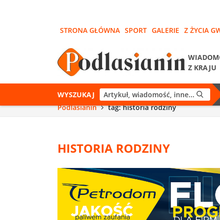
STRONA GŁÓWNA
SPORT
GALERIE
Z ŻYCIA G
WIADOM
Z KRAJU
WYSZUKAJ
Podlasianin
tag: historia rodziny
HISTORIA RODZINY