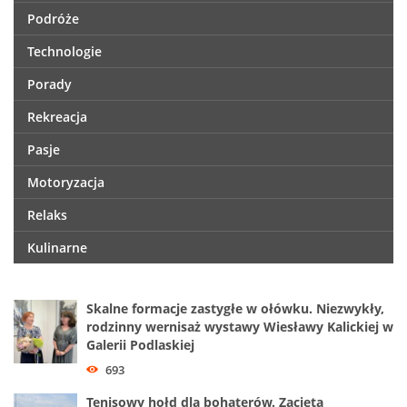
Podróże
Technologie
Porady
Rekreacja
Pasje
Motoryzacja
Relaks
Kulinarne
Skalne formacje zastygłe w ołówku. Niezwykły,
rodzinny wernisaż wystawy Wiesławy Kalickiej w
Galerii Podlaskiej
693
Tenisowy hołd dla bohaterów. Zacięta