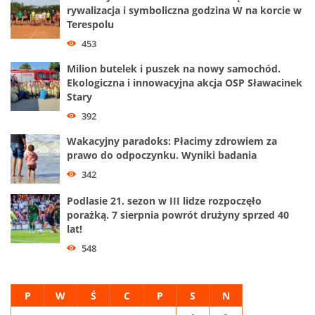
rywalizacja i symboliczna godzina W na korcie w
Terespolu
453
Milion butelek i puszek na nowy samochód.
Ekologiczna i innowacyjna akcja OSP Sławacinek
Stary
392
Wakacyjny paradoks: Płacimy zdrowiem za
prawo do odpoczynku. Wyniki badania
342
Podlasie 21. sezon w III lidze rozpoczęło
porażką. 7 sierpnia powrót drużyny sprzed 40
lat!
548
P
W
Ś
C
P
S
N