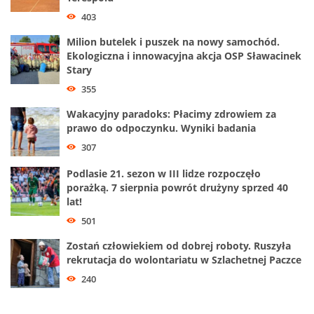
403
Milion butelek i puszek na nowy samochód.
Ekologiczna i innowacyjna akcja OSP Sławacinek
Stary
355
Wakacyjny paradoks: Płacimy zdrowiem za
prawo do odpoczynku. Wyniki badania
307
Podlasie 21. sezon w III lidze rozpoczęło
porażką. 7 sierpnia powrót drużyny sprzed 40
lat!
501
Zostań człowiekiem od dobrej roboty. Ruszyła
rekrutacja do wolontariatu w Szlachetnej Paczce
240