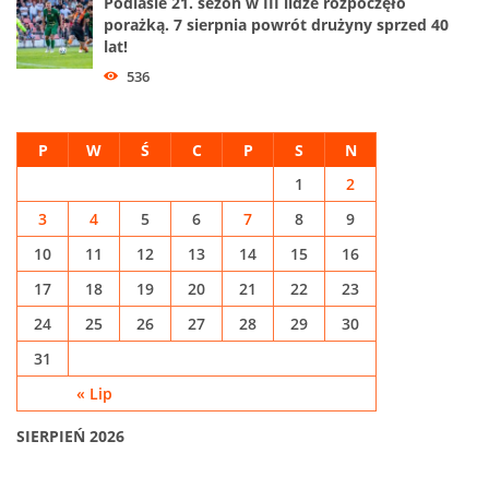
Podlasie 21. sezon w III lidze rozpoczęło
porażką. 7 sierpnia powrót drużyny sprzed 40
lat!
536
P
W
Ś
C
P
S
N
1
2
3
4
5
6
7
8
9
10
11
12
13
14
15
16
17
18
19
20
21
22
23
24
25
26
27
28
29
30
31
« Lip
SIERPIEŃ 2026