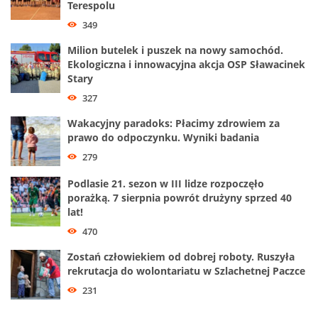
Terespolu
349
Milion butelek i puszek na nowy samochód.
Ekologiczna i innowacyjna akcja OSP Sławacinek
Stary
327
Wakacyjny paradoks: Płacimy zdrowiem za
prawo do odpoczynku. Wyniki badania
279
Podlasie 21. sezon w III lidze rozpoczęło
porażką. 7 sierpnia powrót drużyny sprzed 40
lat!
470
Zostań człowiekiem od dobrej roboty. Ruszyła
rekrutacja do wolontariatu w Szlachetnej Paczce
231