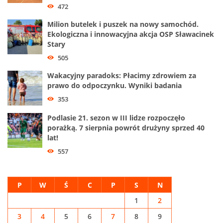
472
Milion butelek i puszek na nowy samochód.
Ekologiczna i innowacyjna akcja OSP Sławacinek
Stary
505
Wakacyjny paradoks: Płacimy zdrowiem za
prawo do odpoczynku. Wyniki badania
353
Podlasie 21. sezon w III lidze rozpoczęło
porażką. 7 sierpnia powrót drużyny sprzed 40
lat!
557
P
W
Ś
C
P
S
N
1
2
3
4
5
6
7
8
9