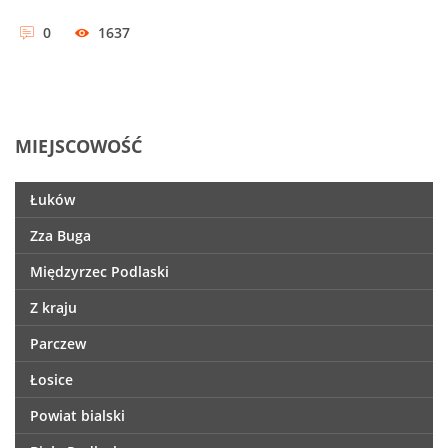
0
1637
MIEJSCOWOŚĆ
Łuków
Zza Buga
Międzyrzec Podlaski
Z kraju
Parczew
Łosice
Powiat bialski