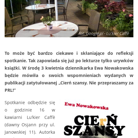
fot. Google.pl - Lu'kier Caffè
To może być bardzo ciekawe i skłaniające do refleksji
spotkanie. Tak zapowiada się już po lekturze tylko urywków
książki. W środę 3 kwietnia dziennikarka Ewa Nowakowska
będzie mówiła o swoich wspomnieniach wydanych w
publikacji zatytułowanej „Cierń szansy. Nie przepraszamy za
PRL!”
Spotkanie odbędzie się
o godzinie 16 w
kawiarni Lu’kier Caffè
(dawny Osjann przy ul.
Janowskiej 11). Autorka