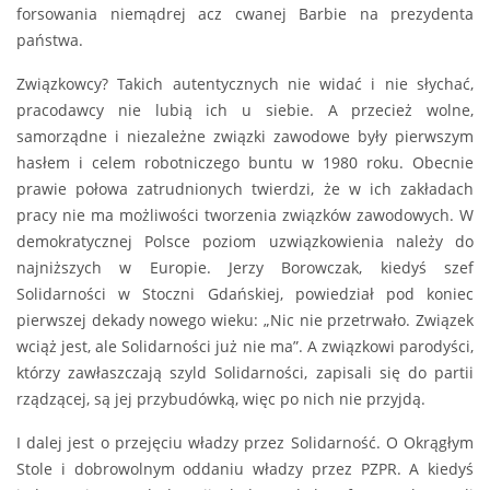
forsowania niemądrej acz cwanej Barbie na prezydenta
państwa.
Związkowcy? Takich autentycznych nie widać i nie słychać,
pracodawcy nie lubią ich u siebie. A przecież wolne,
samorządne i niezależne związki zawodowe były pierwszym
hasłem i celem robotniczego buntu w 1980 roku. Obecnie
prawie połowa zatrudnionych twierdzi, że w ich zakładach
pracy nie ma możliwości tworzenia związków zawodowych. W
demokratycznej Polsce poziom uzwiązkowienia należy do
najniższych w Europie. Jerzy Borowczak, kiedyś szef
Solidarności w Stoczni Gdańskiej, powiedział pod koniec
pierwszej dekady nowego wieku: „Nic nie przetrwało. Związek
wciąż jest, ale Solidarności już nie ma”. A związkowi parodyści,
którzy zawłaszczają szyld Solidarności, zapisali się do partii
rządzącej, są jej przybudówką, więc po nich nie przyjdą.
I dalej jest o przejęciu władzy przez Solidarność. O Okrągłym
Stole i dobrowolnym oddaniu władzy przez PZPR. A kiedyś