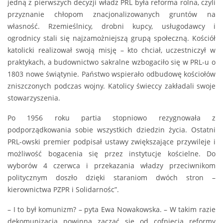
jedną z pierwszych decyzji władz PRL była reforma rolna, czyli
przyznanie chłopom znacjonalizowanych gruntów na
własność. Rzemieślnicy, drobni kupcy, usługodawcy i
ogrodnicy stali się najzamożniejszą grupą społeczną. Kościół
katolicki realizował swoją misję – kto chciał, uczestniczył w
praktykach, a budownictwo sakralne wzbogaciło się w PRL-u o
1803 nowe świątynie. Państwo wspierało odbudowę kościołów
zniszczonych podczas wojny. Katolicy świeccy zakładali swoje
stowarzyszenia.
Po 1956 roku partia stopniowo rezygnowała z
podporządkowania sobie wszystkich dziedzin życia. Ostatni
PRL-owski premier podpisał ustawy zwiększające przywileje i
możliwość bogacenia się przez instytucje kościelne. Do
wyborów 4 czerwca i przekazania władzy przeciwnikom
politycznym doszło dzięki staraniom dwóch stron –
kierownictwa PZPR i Solidarnośc”.
– I to był komunizm? – pyta Ewa Nowakowska. – W takim razie
dekomunizacja powinna zacząć się od cofnięcia reformy