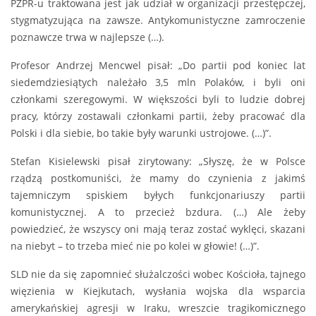
PZPR-u traktowana jest jak udział w organizacji przestępczej,
stygmatyzująca na zawsze. Antykomunistyczne zamroczenie
poznawcze trwa w najlepsze (…).
Profesor Andrzej Mencwel pisał: „Do partii pod koniec lat
siedemdziesiątych należało 3,5 mln Polaków, i byli oni
członkami szeregowymi. W większości byli to ludzie dobrej
pracy, którzy zostawali członkami partii, żeby pracować dla
Polski i dla siebie, bo takie były warunki ustrojowe. (…)”.
Stefan Kisielewski pisał zirytowany: „Słyszę, że w Polsce
rządzą postkomuniści, że mamy do czynienia z jakimś
tajemniczym spiskiem byłych funkcjonariuszy partii
komunistycznej. A to przecież bzdura. (…) Ale żeby
powiedzieć, że wszyscy oni mają teraz zostać wyklęci, skazani
na niebyt – to trzeba mieć nie po kolei w głowie! (…)”.
SLD nie da się zapomnieć służalczości wobec Kościoła, tajnego
więzienia w Kiejkutach, wysłania wojska dla wsparcia
amerykańskiej agresji w Iraku, wreszcie tragikomicznego