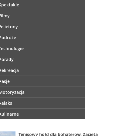
Spektakle
Filmy
Felietony
Podróże
Technologie
Porady
Rekreacja
Pasje
Motoryzacja
Relaks
Kulinarne
Tenisowy hołd dla bohaterów. Zacięta