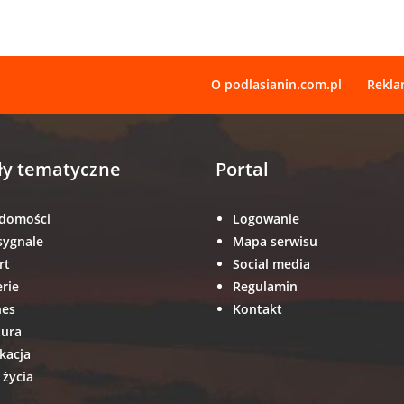
O podlasianin.com.pl
Rekl
ły tematyczne
Portal
domości
Logowanie
sygnale
Mapa serwisu
rt
Social media
erie
Regulamin
nes
Kontakt
tura
kacja
 życia