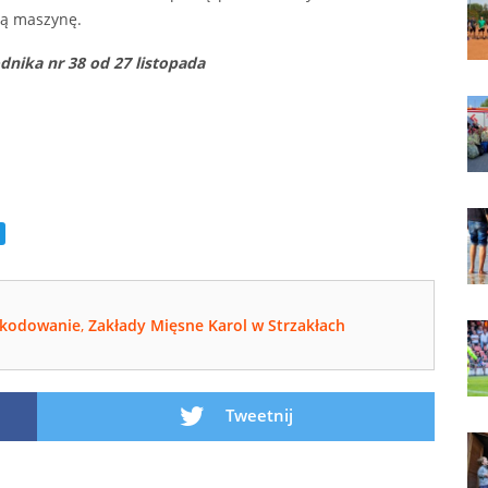
ą maszynę.
nika nr 38 od 27 listopada
zkodowanie
,
Zakłady Mięsne Karol w Strzakłach
Tweetnij