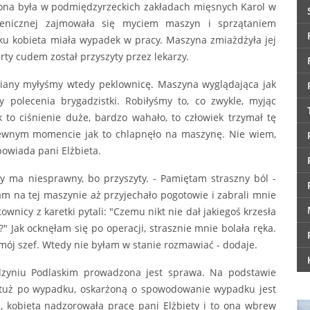
niona była w podmiędzyrzeckich zakładach mięsnych Karol w
gienicznej zajmowała się myciem maszyn i sprzątaniem
ku kobieta miała wypadek w pracy. Maszyna zmiażdżyła jej
arty cudem został przyszyty przez lekarzy.
miany myłyśmy wtedy peklownicę. Maszyna wyglądająca jak
polecenia brygadzistki. Robiłyśmy to, co zwykle, myjąc
to ciśnienie duże, bardzo wahało, to człowiek trzymał tę
 pewnym momencie jak to chlapnęło na maszynę. Nie wiem,
powiada pani Elżbieta.
y ma niesprawny, bo przyszyty. - Pamiętam straszny ból -
am na tej maszynie aż przyjechało pogotowie i zabrali mnie
ownicy z karetki pytali: "Czemu nikt nie dał jakiegoś krzesła
!?" Jak ocknęłam się po operacji, strasznie mnie bolała ręka.
ł mój szef. Wtedy nie byłam w stanie rozmawiać - dodaje.
zyniu Podlaskim prowadzona jest sprawa. Na podstawie
 tuż po wypadku, oskarżoną o spowodowanie wypadku jest
h, kobieta nadzorowała pracę pani Elżbiety i to ona wbrew