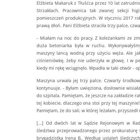
Elżbieta Makaruk z Tłuśćca przez 10 lat zatrud
Strzakłach. Pracownica tak zwanej sekcji hi
pomieszczeń produkcyjnych. W styczniu 2017 ro
prawą dłoń. Pani Elżbieta straciła trzy palce, czw
- Miałam na noc do pracy. Z koleżankami ze z
duża betoniarka była w ruchu. Wykonywałyśmy 
maszyny lancą wodną przy użyciu węża. Ale jak 
ciśnieniówkę, żeby nie uderzyła w głowę. I w
kiedy mi rękę wciągnęło. Wpadła w taki otwór - o
Maszyna urwała jej trzy palce. Czwarty środkow
kontynuuje. - Byłam uwięziona, dosłownie wisiał
do szpitala. Pamiętam, że jeszcze na zakładzie rat
tej kobiecie, dlaczego ona stoi przy tej maszynie
Pamiętam, że do sali, w której leżałam, przyszed
[...] Od dwóch lat w Sądzie Rejonowym w Rad
śledztwa przeprowadzonego przez prokuraturę
brygadzistka Irena B.. Według ustaleń śledczyc