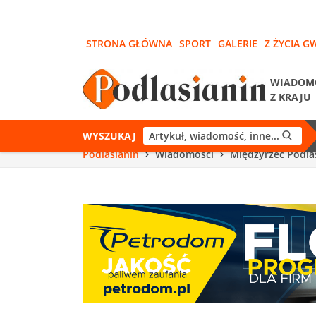
STRONA GŁÓWNA
SPORT
GALERIE
Z ŻYCIA G
WIADOM
Z KRAJU
WYSZUKAJ
Podlasianin
Wiadomości
Międzyrzec Podla