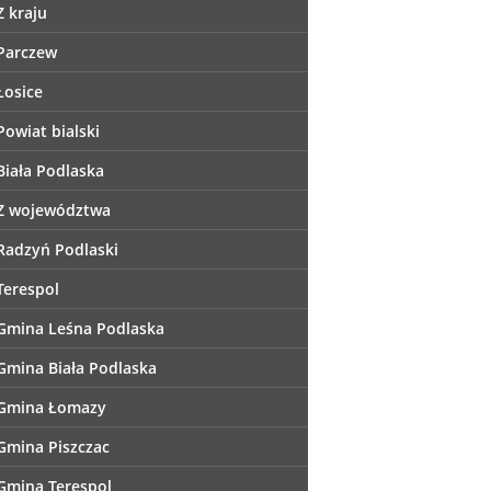
Z kraju
Parczew
Łosice
Powiat bialski
Biała Podlaska
Z województwa
Radzyń Podlaski
Terespol
Gmina Leśna Podlaska
Gmina Biała Podlaska
Gmina Łomazy
Gmina Piszczac
Gmina Terespol