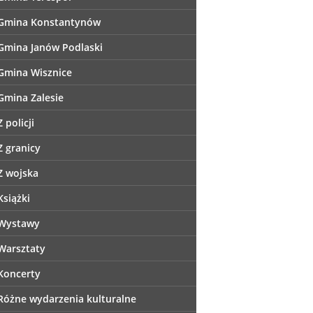
Gmina Konstantynów
Gmina Janów Podlaski
Gmina Wisznice
Gmina Zalesie
Z policji
Z granicy
Z wojska
Książki
Wystawy
Warsztaty
Koncerty
Różne wydarzenia kulturalne