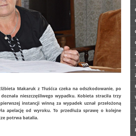
żbieta Makaruk z Tłuśćca czeka na odszkodowanie, po
doznała nieszczęśliwego wypadku. Kobieta straciła trzy
w pierwszej instancji winną za wypadek uznał przełożoną
żyła apelację od wyroku. To przedłuża sprawę o kolejne
zcze potrwa batalia.