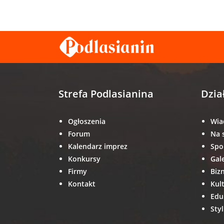
Strefa Podlasianina
Dzia
Ogłoszenia
Wia
Forum
Na 
Kalendarz imprez
Spo
Konkursy
Gal
Firmy
Biz
Kontakt
Kul
Edu
Styl