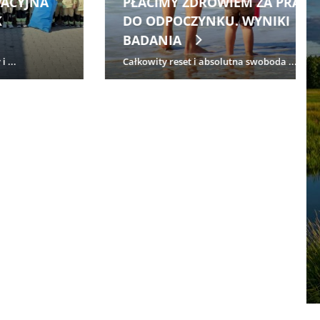
ROZPOCZĘŁO PORAŻKĄ. 7
SIERPNIA POWRÓT DRUŻYNY
SPRZED 40 LAT!
Nie udał się niedzielny (2 sierpnia) w...