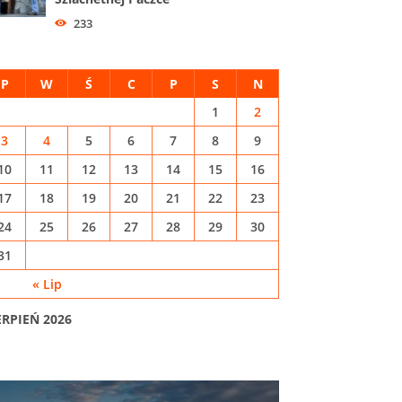
233
P
W
Ś
C
P
S
N
1
2
3
4
5
6
7
8
9
10
11
12
13
14
15
16
17
18
19
20
21
22
23
24
25
26
27
28
29
30
31
« Lip
02.08.2026
02.
ERPIEŃ 2026
ZOSTAŃ CZŁOWIEKIEM OD
SPRAW
DOBREJ ROBOTY. RUSZYŁA
HISTOR