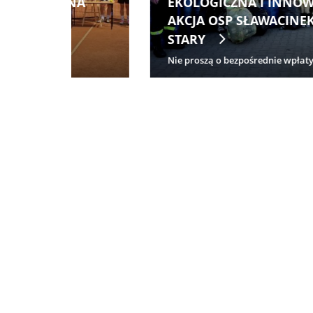
YJNA
PŁACIMY ZDROWIEM ZA PRAWO
DO ODPOCZYNKU. WYNIKI
BADANIA
Całkowity reset i absolutna swoboda ...