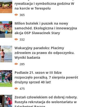
rywalizacja i symboliczna godzina W
na korcie w Terespolu
365
Milion butelek i puszek na nowy
samochód. Ekologiczna i innowacyjna
akcja OSP Sławacinek Stary
332
Wakacyjny paradoks: Płacimy
zdrowiem za prawo do odpoczynku.
Wyniki badania
285
Podlasie 21. sezon w III lidze
rozpoczęło porażką. 7 sierpnia powrót
drużyny sprzed 40 lat!
475
Zostań człowiekiem od dobrej roboty.
Ruszyła rekrutacja do wolontariatu w
Szlachetnej Paczce