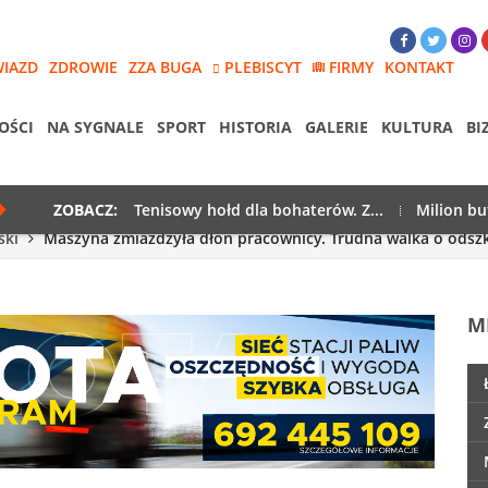
WIAZD
ZDROWIE
ZZA BUGA
PLEBISCYT
FIRMY
KONTAKT
OŚCI
NA SYGNALE
SPORT
HISTORIA
GALERIE
KULTURA
BI
ZOBACZ:
Tenisowy hołd dla bohaterów. Z...
Milion bu
ski
Maszyna zmiażdżyła dłoń pracownicy. Trudna walka o ods
M