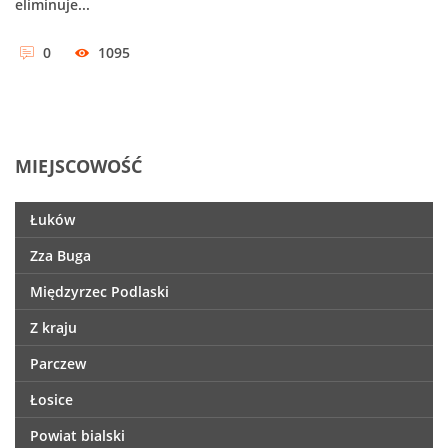
eliminuje...
0
1095
MIEJSCOWOŚĆ
Łuków
Zza Buga
Międzyrzec Podlaski
Z kraju
Parczew
Łosice
Powiat bialski