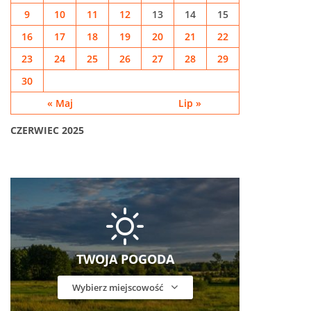
9
10
11
12
13
14
15
16
17
18
19
20
21
22
23
24
25
26
27
28
29
30
« Maj
Lip »
CZERWIEC 2025
TWOJA POGODA
Wybierz miejscowość