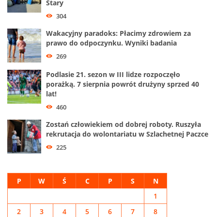
Stary
304
Wakacyjny paradoks: Płacimy zdrowiem za
prawo do odpoczynku. Wyniki badania
269
Podlasie 21. sezon w III lidze rozpoczęło
porażką. 7 sierpnia powrót drużyny sprzed 40
lat!
460
Zostań człowiekiem od dobrej roboty. Ruszyła
rekrutacja do wolontariatu w Szlachetnej Paczce
225
P
W
Ś
C
P
S
N
1
2
3
4
5
6
7
8