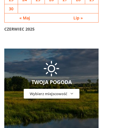
30
« Maj
Lip »
CZERWIEC 2025
TWOJA POGODA
Wybierz miejscowość