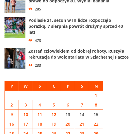
prawo do odpoczynku. Wyniki badania
285
Podlasie 21. sezon w III lidze rozpoczęło
porażką. 7 sierpnia powrót drużyny sprzed 40
lat!
473
Zostań człowiekiem od dobrej roboty. Ruszyła
rekrutacja do wolontariatu w Szlachetnej Paczce
233
P
W
Ś
C
P
S
N
1
2
3
4
5
6
7
8
9
10
11
12
13
14
15
16
17
18
19
20
21
22
23
24
25
26
27
28
29