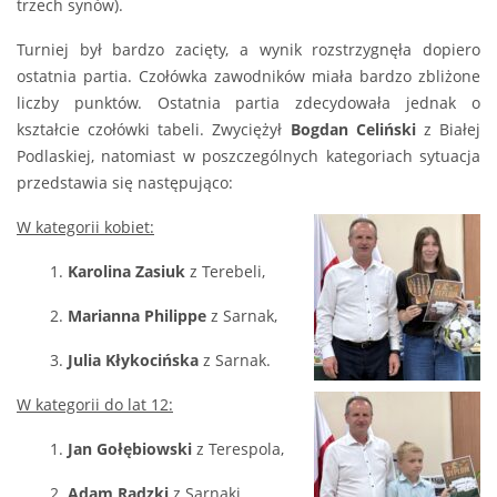
trzech synów).
Turniej był bardzo zacięty, a wynik rozstrzygnęła dopiero
ostatnia partia. Czołówka zawodników miała bardzo zbliżone
liczby punktów. Ostatnia partia zdecydowała jednak o
kształcie czołówki tabeli. Zwyciężył
Bogdan Celiński
z Białej
Podlaskiej, natomiast w poszczególnych kategoriach sytuacja
przedstawia się następująco:
W kategorii kobiet:
1.
Karolina Zasiuk
z Terebeli,
2.
Marianna Philippe
z Sarnak,
3.
Julia Kłykocińska
z Sarnak.
W kategorii do lat 12:
1.
Jan Gołębiowski
z Terespola,
2.
Adam Radzki
z Sarnaki,