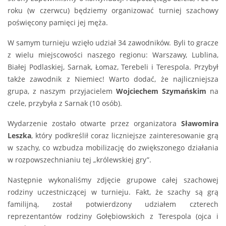
roku (w czerwcu) będziemy organizować turniej szachowy
poświęcony pamięci jej męża.
W samym turnieju wzięło udział 34 zawodników. Byli to gracze
z wielu miejscowości naszego regionu: Warszawy, Lublina,
Białej Podlaskiej, Sarnak, Łomaz, Terebeli i Terespola. Przybył
także zawodnik z Niemiec! Warto dodać, że najliczniejsza
grupa, z naszym przyjacielem
Wojciechem Szymańskim
na
czele, przybyła z Sarnak (10 osób).
Wydarzenie zostało otwarte przez organizatora
Sławomira
Leszka
, który podkreślił coraz liczniejsze zainteresowanie grą
w szachy, co wzbudza mobilizację do zwiększonego działania
w rozpowszechnianiu tej „królewskiej gry”.
Następnie wykonaliśmy zdjęcie grupowe całej szachowej
rodziny uczestniczącej w turnieju. Fakt, że szachy są grą
familijną, został potwierdzony udziałem czterech
reprezentantów rodziny Gołębiowskich z Terespola (ojca i