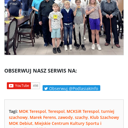
OBSERWUJ NASZ SERWIS NA:
Obserwuj @PodlasiakInfo
Tagi:
MOK Terespol
,
Terespol
,
MCKSiR Terespol
,
turniej
szachowy
,
Marek Ferens
,
zawody
,
szachy
,
Klub Szachowy
MOK Debiut
,
Miejskie Centrum Kultury Sportu i