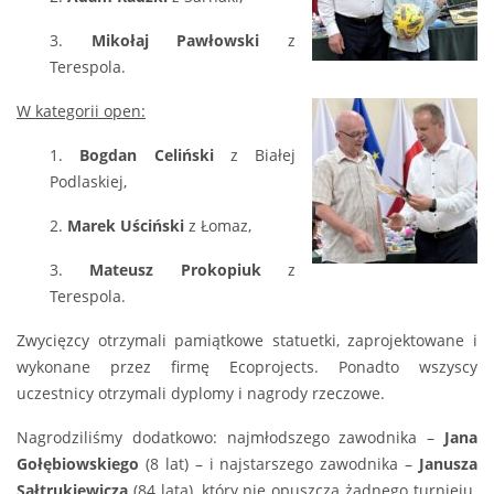
3.
Mikołaj Pawłowski
z
Terespola.
W kategorii open:
1.
Bogdan Celiński
z Białej
Podlaskiej,
2.
Marek Uściński
z Łomaz,
3.
Mateusz Prokopiuk
z
Terespola.
Zwycięzcy otrzymali pamiątkowe statuetki, zaprojektowane i
wykonane przez firmę Ecoprojects. Ponadto wszyscy
uczestnicy otrzymali dyplomy i nagrody rzeczowe.
Nagrodziliśmy dodatkowo: najmłodszego zawodnika –
Jana
Gołębiowskiego
(8 lat) – i najstarszego zawodnika –
Janusza
Sałtrukiewicza
(84 lata), który nie opuszcza żadnego turnieju.