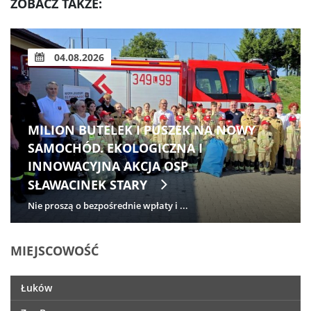
ZOBACZ TAKŻE:
04.08.2026
MILION BUTELEK I PUSZEK NA NOWY
SAMOCHÓD. EKOLOGICZNA I
INNOWACYJNA AKCJA OSP
SŁAWACINEK STARY
Nie proszą o bezpośrednie wpłaty i ...
MIEJSCOWOŚĆ
Łuków