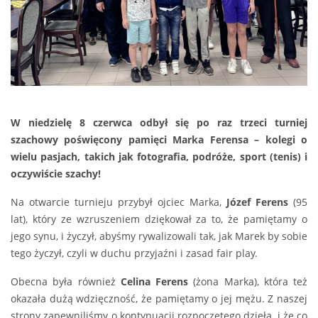
W niedzielę 8 czerwca odbył się po raz trzeci turniej
szachowy poświęcony pamięci Marka Ferensa – kolegi o
wielu pasjach, takich jak fotografia, podróże, sport (tenis) i
oczywiście szachy!
Na otwarcie turnieju przybył ojciec Marka,
Józef Ferens
(95
lat), który ze wzruszeniem dziękował za to, że pamiętamy o
jego synu, i życzył, abyśmy rywalizowali tak, jak Marek by sobie
tego życzył, czyli w duchu przyjaźni i zasad fair play.
Obecna była również
Celina Ferens
(żona Marka), która też
okazała dużą wdzięczność, że pamiętamy o jej mężu. Z naszej
strony zapewniliśmy o kontynuacji rozpoczętego dzieła, i że co