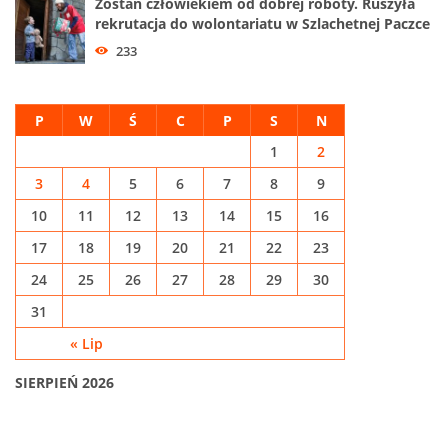
Zostań człowiekiem od dobrej roboty. Ruszyła
rekrutacja do wolontariatu w Szlachetnej Paczce
233
P
W
Ś
C
P
S
N
1
2
3
4
5
6
7
8
9
10
11
12
13
14
15
16
17
18
19
20
21
22
23
24
25
26
27
28
29
30
31
« Lip
SIERPIEŃ 2026