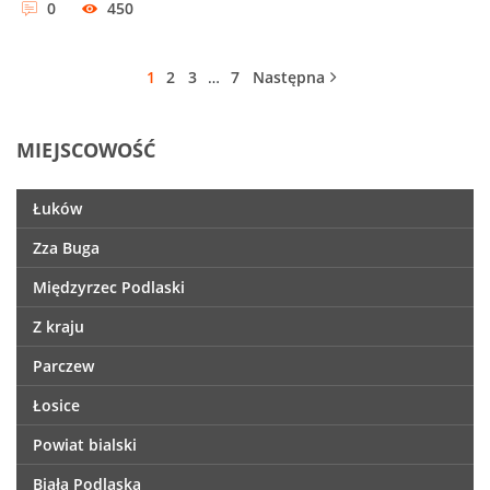
0
450
1
2
3
…
7
Następna
MIEJSCOWOŚĆ
Łuków
Zza Buga
Międzyrzec Podlaski
Z kraju
Parczew
Łosice
Powiat bialski
Biała Podlaska