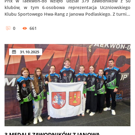
Prix w Taekwon-do wzięło udział 379 zawodników z 50
klubów, w tym 6-osobowa reprezentacja Uczniowskiego
Klubu Sportowego Hwa-Rang z Janowa Podlaskiego. Z turni...
0
661
31.10.2025
3 MEDALE ZAWODNIKÓW Z JANOWA