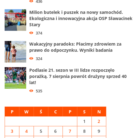
436
Milion butelek i puszek na nowy samochód.
Ekologiczna i innowacyjna akcja OSP Sławacinek
Stary
374
Wakacyjny paradoks: Płacimy zdrowiem za
prawo do odpoczynku. Wyniki badania
324
Podlasie 21. sezon w III lidze rozpoczęło
porażką. 7 sierpnia powrót drużyny sprzed 40
lat!
535
P
W
Ś
C
P
S
N
1
2
3
4
5
6
7
8
9