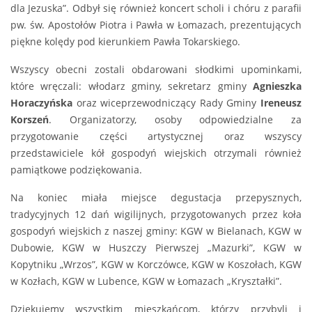
dla Jezuska”. Odbył się również koncert scholi i chóru z parafii
pw. św. Apostołów Piotra i Pawła w Łomazach, prezentujących
piękne kolędy pod kierunkiem Pawła Tokarskiego.
Wszyscy obecni zostali obdarowani słodkimi upominkami,
które wręczali: włodarz gminy, sekretarz gminy
Agnieszka
Horaczyńska
oraz wiceprzewodniczący Rady Gminy
Ireneusz
Korszeń
. Organizatorzy, osoby odpowiedzialne za
przygotowanie części artystycznej oraz wszyscy
przedstawiciele kół gospodyń wiejskich otrzymali również
pamiątkowe podziękowania.
Na koniec miała miejsce degustacja przepysznych,
tradycyjnych 12 dań wigilijnych, przygotowanych przez koła
gospodyń wiejskich z naszej gminy: KGW w Bielanach, KGW w
Dubowie, KGW w Huszczy Pierwszej „Mazurki”, KGW w
Kopytniku „Wrzos”, KGW w Korczówce, KGW w Koszołach, KGW
w Kozłach, KGW w Lubence, KGW w Łomazach „Kryształki”.
Dziękujemy wszystkim mieszkańcom, którzy przybyli i