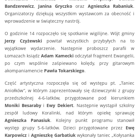
Bandzerewicz
,
Janina Gryczko
oraz
Agnieszka Rabaniuk
.
Organizatorzy dziękują wszystkim wystawcom za obecność i
wprowadzenie w świąteczny nastrój.
O godzinie 14 rozpoczęło się spotkanie wigilijne. Wójt gminy
Jerzy Czyżewski
powitał wszystkich przybyłych na to
wyjątkowe wydarzenie. Następnie proboszcz parafii w
Łomazach ksiądz
Adam Kamecki
odczytał fragment Ewangelii,
po czym wspólnie zaśpiewano kolędy, przy gitarowym
akompaniamencie
Pawła Tokarskiego
.
Część artystyczna rozpoczęła się od występu pt. „Taniec
Aniołków”, w którym zaprezentowały się dziewczynki z grupy
przedszkolnej 4-6-latków, przygotowane pod kierunkiem
Moniki Besaraby
i
Ewy Dekiert
. Następnie wystąpił szkolny
zespół ludowy Koralinki, nad którym opiekę sprawuję
Agnieszka Panasiuk
. Kolejny punkt programu stanowił
występ grupy 5-6-latków. Dzieci przygotowane przez
Ewę
Karpowicz
i
Agnieszkę Garbatiuk
wykonały taniec „Kołysanka