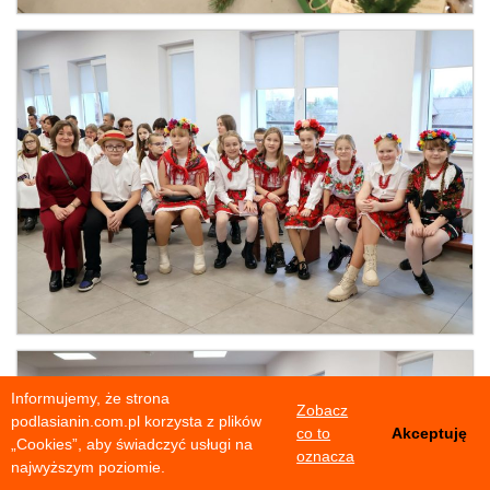
Informujemy, że strona
Zobacz
podlasianin.com.pl korzysta z plików
co to
Akceptuję
„Cookies”, aby świadczyć usługi na
oznacza
najwyższym poziomie.