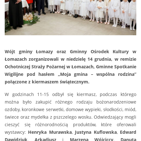
Wójt gminy Łomazy oraz Gminny Ośrodek Kultury w
Łomazach zorganizowali w niedzielę 14 grudnia, w remizie
Ochotniczej Straży Pożarnej w Łomazach, Gminne Spotkanie
Wigilijne pod hasłem „Moja gmina – wspólna rodzina”
połączone z kiermaszem świątecznym.
W godzinach 11-15 odbył się kiermasz, podczas którego
można było zakupić różnego rodzaju bożonarodzeniowe
ozdoby, koronkowe serwetki, domowe wypieki, słodkości, miód,
świece oraz mydełka z pszczelego wosku. Odwiedzający mogli
cieszyć się różnorodnością produktów, które oferowali
wystawcy:
Henryka Murawska
,
Justyna Kuflowska
,
Edward
Dawidziuk
,
Arkadiusz
i
Marzena Wójciccy
,
Danuta