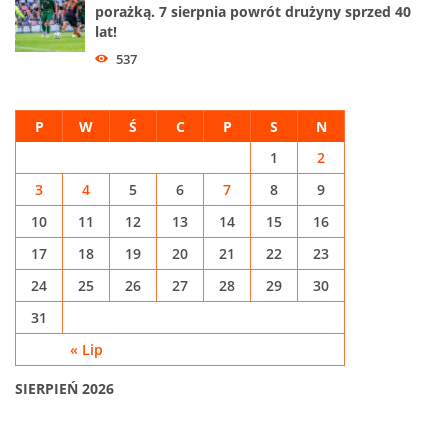
porażką. 7 sierpnia powrót drużyny sprzed 40
lat!
537
P
W
Ś
C
P
S
N
1
2
3
4
5
6
7
8
9
10
11
12
13
14
15
16
17
18
19
20
21
22
23
24
25
26
27
28
29
30
31
« Lip
SIERPIEŃ 2026