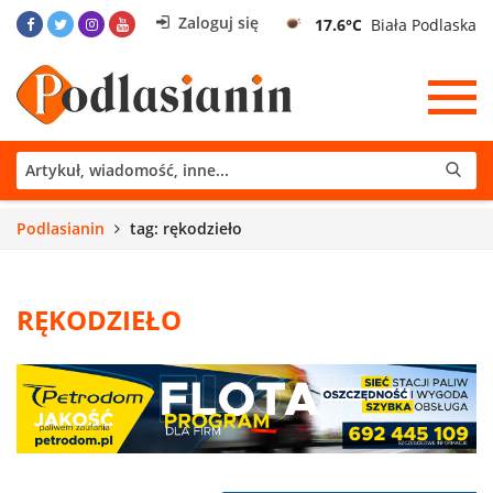
Zaloguj się
17.6°C
Biała Podlaska
Podlasianin
tag: rękodzieło
RĘKODZIEŁO