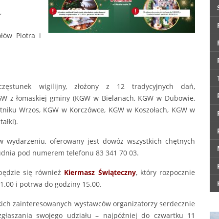
,
łów Piotra i
ęstunek wigilijny, złożony z 12 tradycyjnych dań,
KGW z łomaskiej gminy (KGW w Bielanach, KGW w Dubowie,
tniku Wrzos, KGW w Korczówce, KGW w Koszołach, KGW w
ałki).
w wydarzeniu, oferowany jest dowóz wszystkich chętnych
udnia pod numerem telefonu 83 341 70 03.
będzie się również
Kiermasz Świąteczny
, który rozpocznie
11.00 i potrwa do godziny 15.00.
ich zainteresowanych wystawców organizatorzy serdecznie
zgłaszania swojego udziału – najpóźniej do czwartku 11