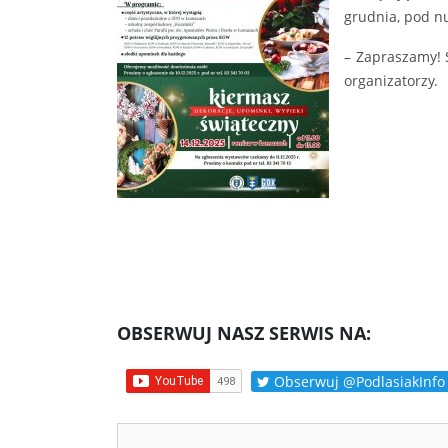
grudnia, pod n
– Zapraszamy! 
organizatorzy.
OBSERWUJ NASZ SERWIS NA:
Obserwuj @PodlasiakInfo