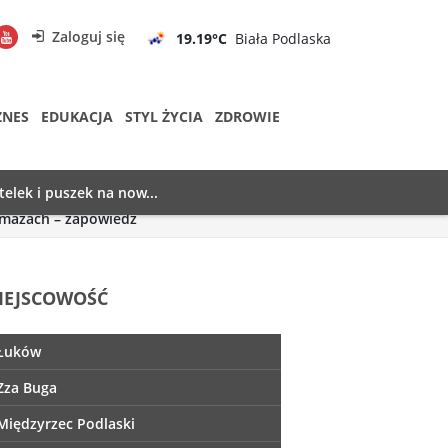
Zaloguj się
19.19°C
Biała Podlaska
ZNES
EDUKACJA
STYL ŻYCIA
ZDROWIE
telek i puszek na now...
omazach – zapowiedź
IEJSCOWOŚĆ
Łuków
Zza Buga
Międzyrzec Podlaski