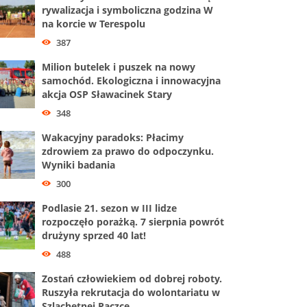
rywalizacja i symboliczna godzina W
na korcie w Terespolu
387
Milion butelek i puszek na nowy
samochód. Ekologiczna i innowacyjna
akcja OSP Sławacinek Stary
348
Wakacyjny paradoks: Płacimy
zdrowiem za prawo do odpoczynku.
Wyniki badania
300
Podlasie 21. sezon w III lidze
rozpoczęło porażką. 7 sierpnia powrót
drużyny sprzed 40 lat!
488
Zostań człowiekiem od dobrej roboty.
Ruszyła rekrutacja do wolontariatu w
Szlachetnej Paczce