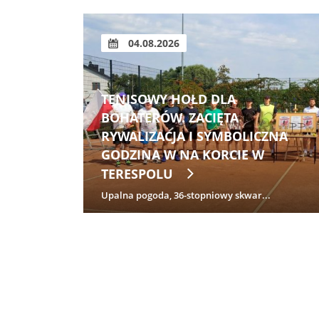
04.08.2026
 NA
WAKACYJNY PARADOKS:
YJNA
PŁACIMY ZDROWIEM ZA PRAWO
DO ODPOCZYNKU. WYNIKI
BADANIA
Całkowity reset i absolutna swoboda ...