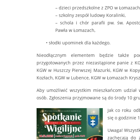
– dzieci przedszkolne z ZPO w Łomazach
– szkolny zespół ludowy Koralinki,
– schola i chór parafii pw. św. Aposto
Pawła w Łomazach,
• słodki upominek dla każdego.
Nieodłącznym elementem będzie także pocz
przygotowanych przez niezastąpione panie z 
KGW w Huszczy Pierwszej Mazurki, KGW w Kopy
Kozłach, KGW w Lubence, KGW w Łomazach Kryszt
Aby umożliwić wszystkim mieszkańcom udział 
osób. Zgłoszenia przyjmowane są do środy 10 gr
Ja
k co roku od
się o godzinie 
Uwaga! Wszystk
zachęcają do 