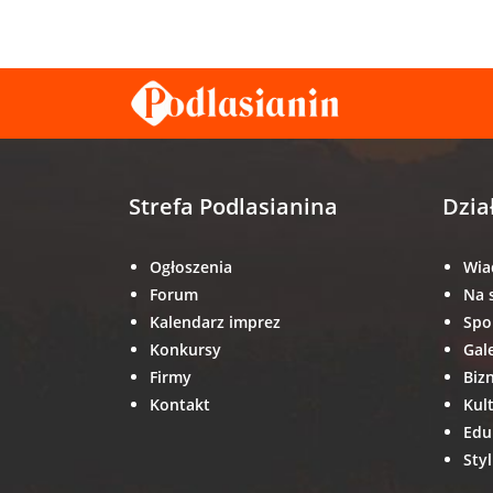
Strefa Podlasianina
Dzia
Ogłoszenia
Wia
Forum
Na 
Kalendarz imprez
Spo
Konkursy
Gal
Firmy
Biz
Kontakt
Kul
Edu
Styl