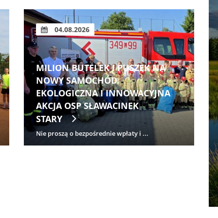
03.08.2026
PODLASIE 21. SEZON W III LIDZE
ROZPOCZĘŁO PORAŻKĄ. 7
SIERPNIA POWRÓT DRUŻYNY
SPRZED 40 LAT!
Nie udał się niedzielny (2 sierpnia) w...