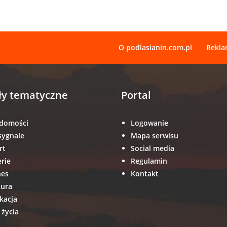
O podlasianin.com.pl
Rekl
ły tematyczne
Portal
domości
Logowanie
sygnale
Mapa serwisu
rt
Social media
erie
Regulamin
nes
Kontakt
tura
kacja
 życia