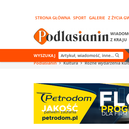
STRONA GŁÓWNA
SPORT
GALERIE
Z ŻYCIA G
WIADOM
Z KRAJU
WYSZUKAJ
Podlasianin
Kultura
Różne wydarzenia kul