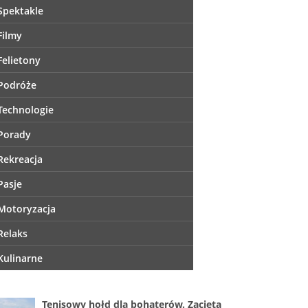
Spektakle
Filmy
Felietony
Podróże
Technologie
Porady
Rekreacja
Pasje
Motoryzacja
Relaks
Kulinarne
Tenisowy hołd dla bohaterów. Zacięta