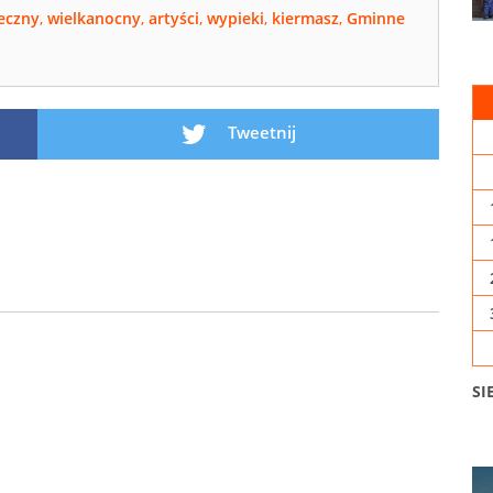
eczny
,
wielkanocny
,
artyści
,
wypieki
,
kiermasz
,
Gminne
Tweetnij
SI