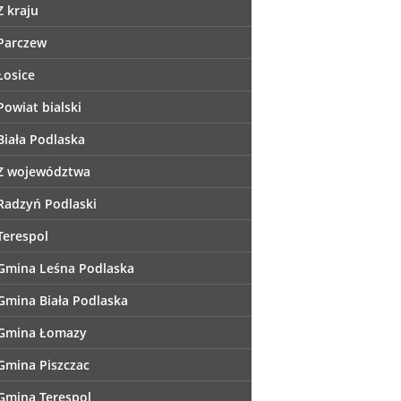
Z kraju
Parczew
Łosice
Powiat bialski
Biała Podlaska
Z województwa
Radzyń Podlaski
Terespol
Gmina Leśna Podlaska
Gmina Biała Podlaska
Gmina Łomazy
Gmina Piszczac
Gmina Terespol