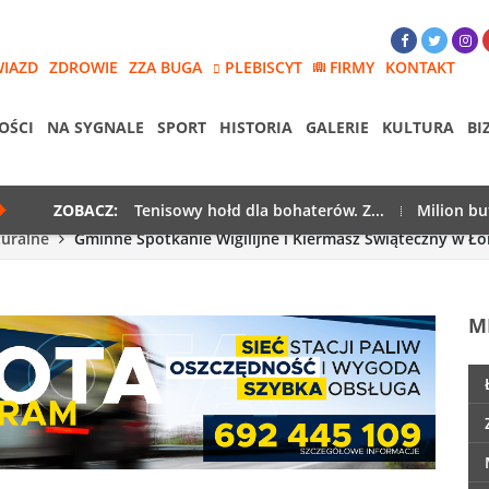
WIAZD
ZDROWIE
ZZA BUGA
PLEBISCYT
FIRMY
KONTAKT
OŚCI
NA SYGNALE
SPORT
HISTORIA
GALERIE
KULTURA
BI
ZOBACZ:
Tenisowy hołd dla bohaterów. Z...
Milion bu
turalne
Gminne Spotkanie Wigilijne i Kiermasz Świąteczny w Ł
M