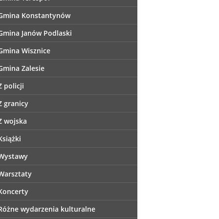
Gmina Konstantynów
Gmina Janów Podlaski
Gmina Wisznice
Gmina Zalesie
Z policji
Z granicy
Z wojska
Książki
Wystawy
Warsztaty
Koncerty
Różne wydarzenia kulturalne