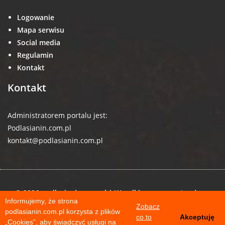
Logowanie
Mapa serwisu
Social media
Regulamin
Kontakt
Kontakt
Administratorem portalu jest:
Podlasianin.com.pl
kontakt@podlasianin.com.pl
© 2026 podlasianin.com.pl | Wszelkie prawa zastrzeżone
Informujemy, że strona
Zobacz
podlasianin.com.pl korzysta z plików
co to
Akceptuję
„Cookies”, aby świadczyć usługi na