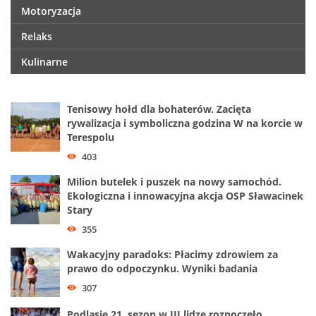
Motoryzacja
Relaks
Kulinarne
Tenisowy hołd dla bohaterów. Zacięta
rywalizacja i symboliczna godzina W na korcie w
Terespolu
403
Milion butelek i puszek na nowy samochód.
Ekologiczna i innowacyjna akcja OSP Sławacinek
Stary
355
Wakacyjny paradoks: Płacimy zdrowiem za
prawo do odpoczynku. Wyniki badania
307
Podlasie 21. sezon w III lidze rozpoczęło