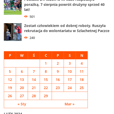
porażką. 7 sierpnia powrót drużyny sprzed 40
lat!
501
Zostań człowiekiem od dobrej roboty. Ruszyła
rekrutacja do wolontariatu w Szlachetnej Paczce
240
P
W
Ś
C
P
S
N
1
2
3
4
5
6
7
8
9
10
11
12
13
14
15
16
17
18
19
20
21
22
23
24
25
26
27
28
29
« Sty
Mar »
LUTY 2024