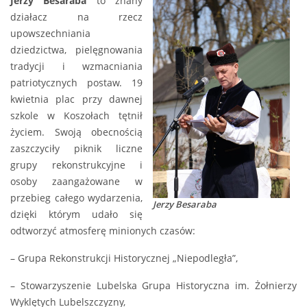
Jerzy Besaraba
to znany
działacz na rzecz
upowszechniania
dziedzictwa, pielęgnowania
tradycji i wzmacniania
patriotycznych postaw. 19
kwietnia plac przy dawnej
szkole w Koszołach tętnił
życiem. Swoją obecnością
zaszczyciły piknik liczne
grupy rekonstrukcyjne i
osoby zaangażowane w
przebieg całego wydarzenia,
Jerzy Besaraba
dzięki którym udało się
odtworzyć atmosferę minionych czasów:
– Grupa Rekonstrukcji Historycznej „Niepodległa”,
– Stowarzyszenie Lubelska Grupa Historyczna im. Żołnierzy
Wyklętych Lubelszczyzny,