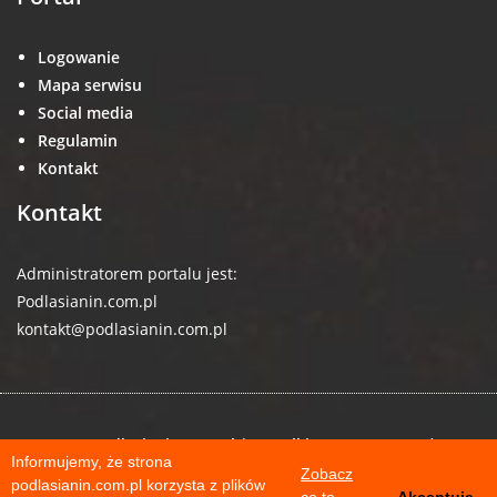
Logowanie
Mapa serwisu
Social media
Regulamin
Kontakt
Kontakt
Administratorem portalu jest:
Podlasianin.com.pl
kontakt@podlasianin.com.pl
© 2026 podlasianin.com.pl | Wszelkie prawa zastrzeżone
Informujemy, że strona
Zobacz
podlasianin.com.pl korzysta z plików
co to
Akceptuję