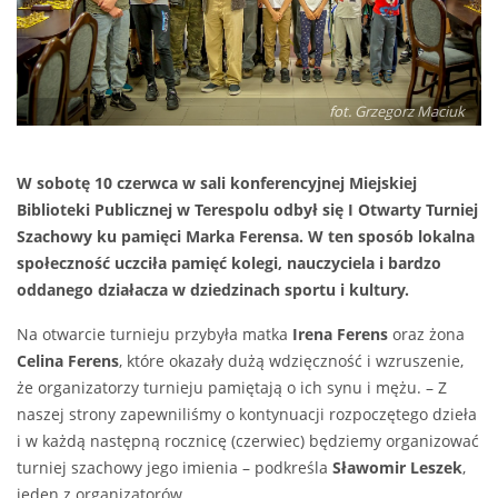
fot. Grzegorz Maciuk
W sobotę 10 czerwca w sali konferencyjnej Miejskiej
Biblioteki Publicznej w Terespolu odbył się I Otwarty Turniej
Szachowy ku pamięci Marka Ferensa. W ten sposób lokalna
społeczność uczciła pamięć kolegi, nauczyciela i bardzo
oddanego działacza w dziedzinach sportu i kultury.
Na otwarcie turnieju przybyła matka
Irena Ferens
oraz żona
Celina Ferens
, które okazały dużą wdzięczność i wzruszenie,
że organizatorzy turnieju pamiętają o ich synu i mężu. – Z
naszej strony zapewniliśmy o kontynuacji rozpoczętego dzieła
i w każdą następną rocznicę (czerwiec) będziemy organizować
turniej szachowy jego imienia – podkreśla
Sławomir Leszek
,
jeden z organizatorów.