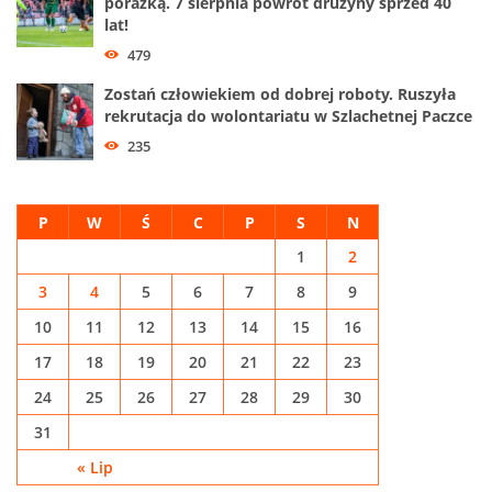
porażką. 7 sierpnia powrót drużyny sprzed 40
lat!
479
Zostań człowiekiem od dobrej roboty. Ruszyła
rekrutacja do wolontariatu w Szlachetnej Paczce
235
P
W
Ś
C
P
S
N
1
2
3
4
5
6
7
8
9
10
11
12
13
14
15
16
17
18
19
20
21
22
23
24
25
26
27
28
29
30
31
« Lip