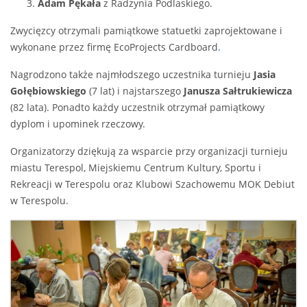
Adam Pękała
z Radzynia Podlaskiego.
Zwycięzcy otrzymali pamiątkowe statuetki zaprojektowane i
wykonane przez firmę EcoProjects Cardboard
.
Nagrodzono także najmłodszego uczestnika turnieju
Jasia
Gołębiowskiego
(7 lat) i najstarszego
Janusza Sałtrukiewicza
(82 lata). Ponadto każdy uczestnik otrzymał pamiątkowy
dyplom i upominek rzeczowy.
Organizatorzy dziękują za wsparcie przy organizacji turnieju
miastu Terespol, Miejskiemu Centrum Kultury, Sportu i
Rekreacji w Terespolu oraz Klubowi Szachowemu MOK Debiut
w Terespolu.