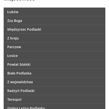
Łuków
Zza Buga
Międzyrzec Podlaski
Z kraju
Parczew
Łosice
Powiat bialski
Biała Podlaska
Z województwa
Radzyń Podlaski
Terespol
Gmina Leśna Podlaska