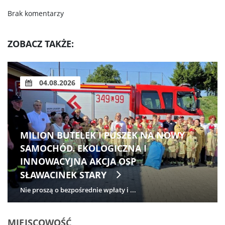
Brak komentarzy
ZOBACZ TAKŻE:
04.08.2026
MILION BUTELEK I PUSZEK NA NOWY
SAMOCHÓD. EKOLOGICZNA I
INNOWACYJNA AKCJA OSP
SŁAWACINEK STARY
Nie proszą o bezpośrednie wpłaty i ...
MIEJSCOWOŚĆ