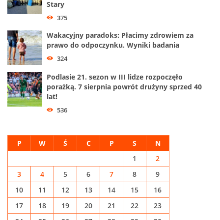
Stary
375
Wakacyjny paradoks: Płacimy zdrowiem za
prawo do odpoczynku. Wyniki badania
324
Podlasie 21. sezon w III lidze rozpoczęło
porażką. 7 sierpnia powrót drużyny sprzed 40
lat!
536
P
W
Ś
C
P
S
N
1
2
3
4
5
6
7
8
9
10
11
12
13
14
15
16
17
18
19
20
21
22
23