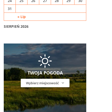
24
25
26
27
28
29
30
31
« Lip
SIERPIEŃ 2026
TWOJA POGODA
Wybierz miejscowość