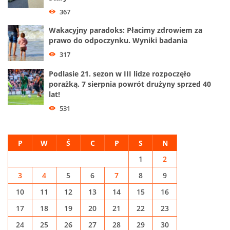
367
Wakacyjny paradoks: Płacimy zdrowiem za
prawo do odpoczynku. Wyniki badania
317
Podlasie 21. sezon w III lidze rozpoczęło
porażką. 7 sierpnia powrót drużyny sprzed 40
lat!
531
P
W
Ś
C
P
S
N
1
2
3
4
5
6
7
8
9
10
11
12
13
14
15
16
17
18
19
20
21
22
23
24
25
26
27
28
29
30