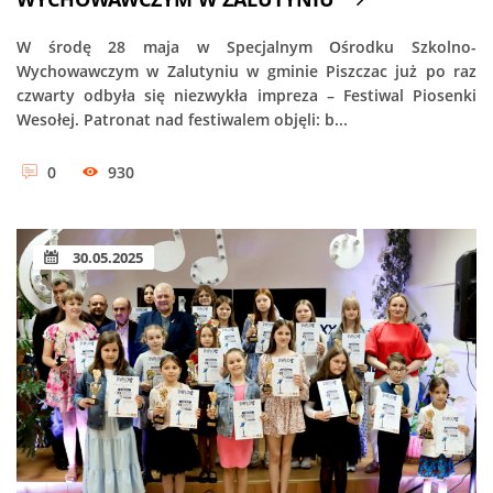
W środę 28 maja w Specjalnym Ośrodku Szkolno-
Wychowawczym w Zalutyniu w gminie Piszczac już po raz
czwarty odbyła się niezwykła impreza – Festiwal Piosenki
Wesołej. Patronat nad festiwalem objęli: b...
0
930
30.05.2025