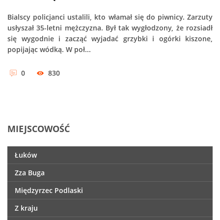
Bialscy policjanci ustalili, kto włamał się do piwnicy. Zarzuty
usłyszał 35-letni mężczyzna. Był tak wygłodzony, że rozsiadł
się wygodnie i zacząć wyjadać grzybki i ogórki kiszone,
popijając wódką. W poł...
0
830
MIEJSCOWOŚĆ
Łuków
Zza Buga
Międzyrzec Podlaski
Z kraju