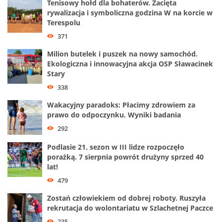
Tenisowy hołd dla bohaterów. Zacięta
rywalizacja i symboliczna godzina W na korcie w
Terespolu
371
Milion butelek i puszek na nowy samochód.
Ekologiczna i innowacyjna akcja OSP Sławacinek
Stary
338
Wakacyjny paradoks: Płacimy zdrowiem za
prawo do odpoczynku. Wyniki badania
292
Podlasie 21. sezon w III lidze rozpoczęło
porażką. 7 sierpnia powrót drużyny sprzed 40
lat!
479
Zostań człowiekiem od dobrej roboty. Ruszyła
rekrutacja do wolontariatu w Szlachetnej Paczce
235