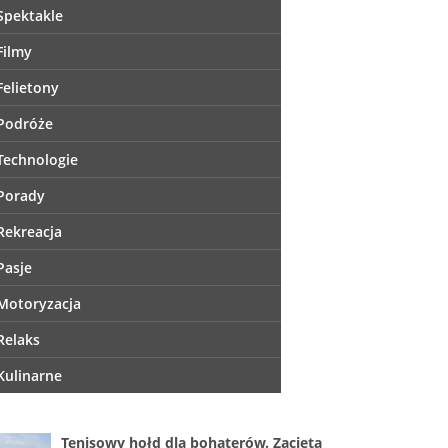
Spektakle
Filmy
Felietony
Podróże
Technologie
Porady
Rekreacja
Pasje
Motoryzacja
Relaks
Kulinarne
Tenisowy hołd dla bohaterów. Zacięta