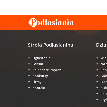
Strefa Podlasianina
Dzia
Ogłoszenia
Wia
Forum
Na 
Kalendarz imprez
Spo
Konkursy
Gal
Firmy
Biz
Kontakt
Kul
Edu
Styl