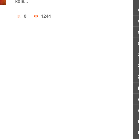
kole...
0
1244