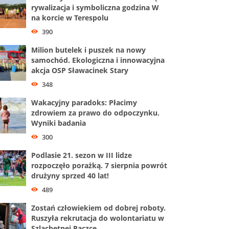
rywalizacja i symboliczna godzina W
na korcie w Terespolu
390
Milion butelek i puszek na nowy
samochód. Ekologiczna i innowacyjna
akcja OSP Sławacinek Stary
348
Wakacyjny paradoks: Płacimy
zdrowiem za prawo do odpoczynku.
Wyniki badania
300
Podlasie 21. sezon w III lidze
rozpoczęło porażką. 7 sierpnia powrót
drużyny sprzed 40 lat!
489
Zostań człowiekiem od dobrej roboty.
Ruszyła rekrutacja do wolontariatu w
Szlachetnej Paczce