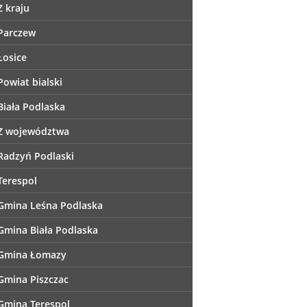
Z kraju
Parczew
Łosice
Powiat bialski
Biała Podlaska
Z województwa
Radzyń Podlaski
Terespol
Gmina Leśna Podlaska
Gmina Biała Podlaska
Gmina Łomazy
Gmina Piszczac
Gmina Terespol