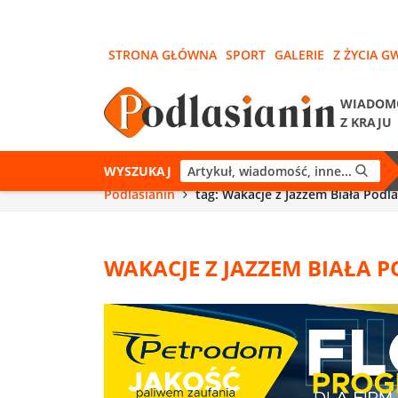
STRONA GŁÓWNA
SPORT
GALERIE
Z ŻYCIA G
WIADOM
Z KRAJU
WYSZUKAJ
Podlasianin
tag: Wakacje z Jazzem Biała Podl
WAKACJE Z JAZZEM BIAŁA 