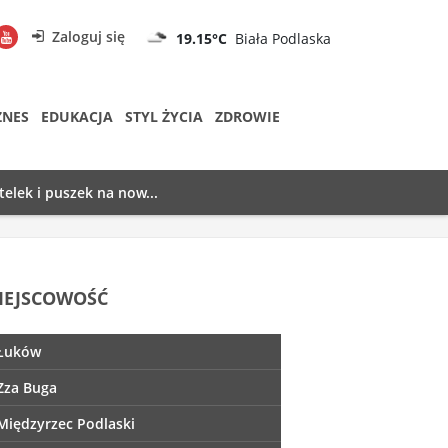
Zaloguj się
19.15°C
Biała Podlaska
ZNES
EDUKACJA
STYL ŻYCIA
ZDROWIE
telek i puszek na now...
IEJSCOWOŚĆ
Łuków
Zza Buga
Międzyrzec Podlaski