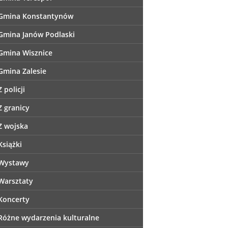
Gmina Konstantynów
Gmina Janów Podlaski
Gmina Wisznice
Gmina Zalesie
Z policji
Z granicy
Z wojska
Książki
Wystawy
Warsztaty
Koncerty
Różne wydarzenia kulturalne