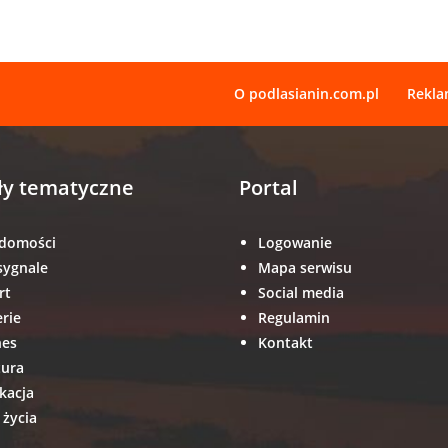
O podlasianin.com.pl
Rekl
ły tematyczne
Portal
domości
Logowanie
sygnale
Mapa serwisu
rt
Social media
erie
Regulamin
nes
Kontakt
tura
kacja
 życia